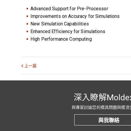
Advanced Support for Pre-Processor
Improvements on Accuracy for Simulations
New Simulation Capabilities
Enhanced Efficiency for Simulations
High Performance Computing
上一篇
深入瞭解Molde
與專家討論您的模具問題與模流
與我聯絡