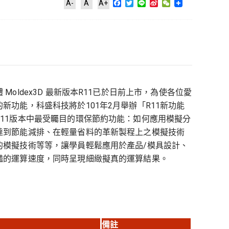
Facebook
Twitter
Line
Sina
WeChat
A-
A
A+
Weibo
Moldex3D 最新版本R11已於日前上市，為使各位愛
新功能，科盛科技將於101年2月舉辦「R11新功能
11版本中最受矚目的環保節約功能：如何應用模擬分
達到節能減排、在輕量省料的革新製程上之模擬技術
的模擬技術等等，讓學員輕鬆應用於產品/模具設計、
豔的運算速度，同時呈現細緻擬真的運算結果。
備註