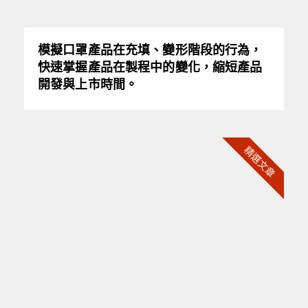
模擬口罩產品在充填、變形階段的行為，
快速掌握產品在製程中的變化，縮短產品
開發與上市時間。
精選文章