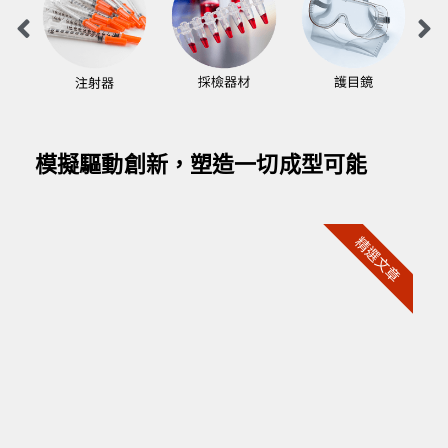
模擬驅動創新，塑造一切成型可能
精選文章