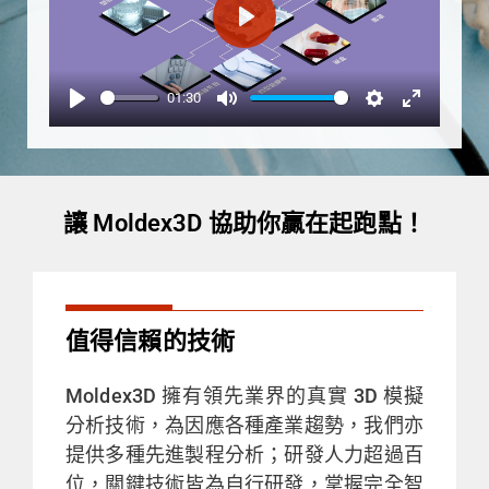
Play
01:30
Play
Mute
Settings
Enter
fullscreen
讓 Moldex3D 協助你贏在起跑點！
值得信賴的技術
Moldex3D 擁有領先業界的真實 3D 模擬
分析技術，為因應各種產業趨勢，我們亦
提供多種先進製程分析；研發人力超過百
位，關鍵技術皆為自行研發，掌握完全智