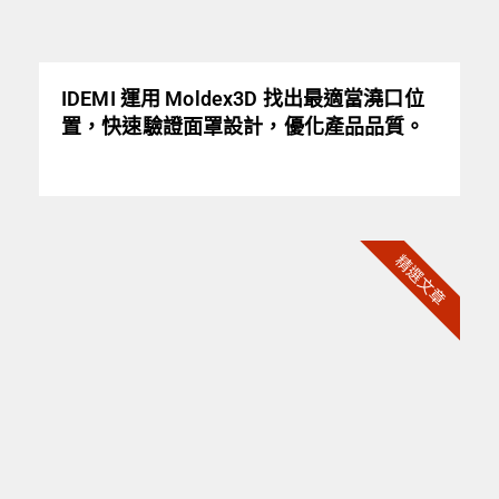
IDEMI 運用 Moldex3D 找出最適當澆口位
置，快速驗證面罩設計，優化產品品質。
精選文章