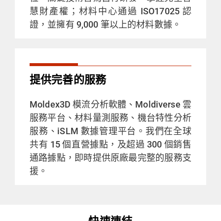
慧財產權；材料中心通過 ISO17025 認
證，並擁有 9,000 筆以上的材料數據。
提供完善的服務
Moldex3D 模流分析軟體、Moldiverse 雲
服務平台、材料量測服務、機台特性分析
服務、iSLM 數據管理平台。我們在全球
共有 15 個直營據點，及超過 300 個銷售
通路據點，即時提供原廠最完整的服務支
援。