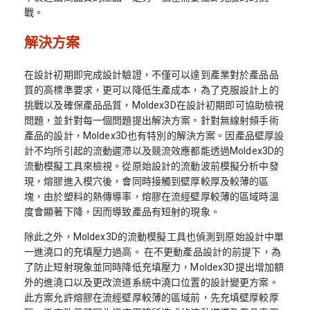
戰。
解決方案
在設計初期即完成設計驗證，不僅可以達到產業對於產品品
質的高標準要求，更可以降低生產成本，為了克服設計上的
挑戰以及確保產品品質，Moldex3D在設計初期即可協助檢視
問題，並針對每一個問題提出解決方案。針對無線射頻手術
產品的設計，Moldex3D也有特別的解決方案。因產品壁厚設
計不均所引起的流動遲滯以及競流效應都能透過Moldex3D的
流動模擬工具來檢視。從原始設計的流動波前模擬分析中發
現，熔膠進入模穴後，會同時接觸到壁厚較厚及較薄的區
塊，由於塑料的熱傳導率，熔膠在流經壁厚較薄的區域時溫
度會顯著下降，因而導致產品有短射的現象。
除此之外，Moldex3D的流動模擬工具也偵測到原始設計中單
一進澆口的充填壓力過高。 在不更動產品設計的前提下，為
了防止短射現象並同時降低充填壓力，Moldex3D提出增加額
外的進澆口以及更改流道系統中澆口位置的設計變更方案。
此方案允許熔膠在流經壁厚較薄的區域前，先充填壁厚較厚