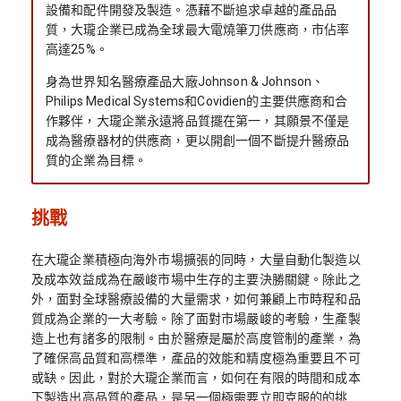
設備和配件開發及製造。憑藉不斷追求卓越的產品品
質，大瓏企業已成為全球最大電燒筆刀供應商，市佔率
高達25%。
身為世界知名醫療產品大廠Johnson & Johnson、
Philips Medical Systems和Covidien的主要供應商和合
作夥伴，大瓏企業永遠將品質擺在第一，其願景不僅是
成為醫療器材的供應商，更以開創一個不斷提升醫療品
質的企業為目標。
挑戰
在大瓏企業積極向海外市場擴張的同時，大量自動化製造以
及成本效益成為在嚴峻市場中生存的主要決勝關鍵。除此之
外，面對全球醫療設備的大量需求，如何兼顧上市時程和品
質成為企業的一大考驗。除了面對市場嚴峻的考驗，生產製
造上也有諸多的限制。由於醫療是屬於高度管制的產業，為
了確保高品質和高標準，產品的效能和精度極為重要且不可
或缺。因此，對於大瓏企業而言，如何在有限的時間和成本
下製造出高品質的產品，是另一個極需要立即克服的的挑