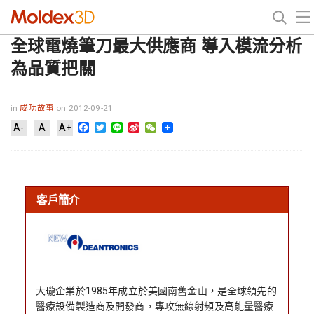
全球電燒筆刀最大供應商 導入模流分析
為品質把關
in
成功故事
on 2012-09-21
Facebook
Twitter
Line
Sina
WeChat
A-
A
A+
Weibo
客戶簡介
大瓏企業於1985年成立於美國南舊金山，是全球領先的
醫療設備製造商及開發商，專攻無線射頻及高能量醫療