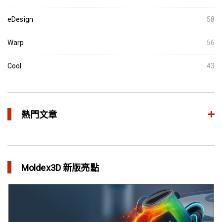
eDesign
58
Warp
56
Cool
43
熱門文章
異型水路和傳統水路 差別在哪？
in 焦點文章
Moldex3D 新版亮點
利用Moldex3D優化LED產品 省下USD$11,500製模成本
in 成功故事
異型水路可行性驗證 縮短USB外殼生產週期