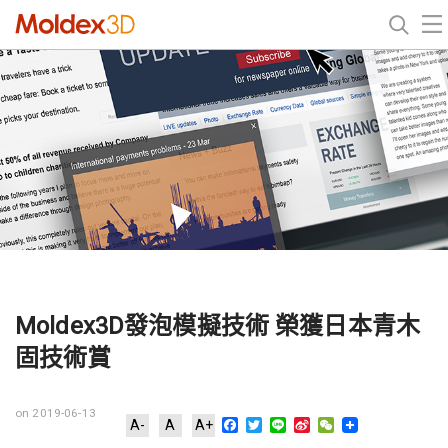
Moldex3D發泡模擬技術 榮獲日本青木
固技術賞
on 2019-06-13
Facebook
Twitter
Line
Sina
WeChat
A-
A
A+
Weibo