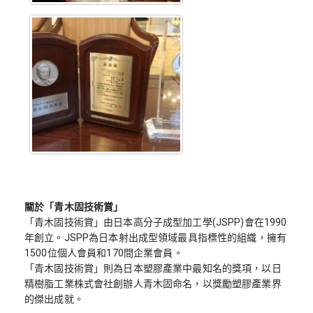
關於「青木固技術賞」
「青木固技術賞」由日本高分子成型加工學(JSPP)會在1990
年創立。JSPP為日本射出成型領域最具指標性的組織，擁有
1500位個人會員和170間企業會員。
「青木固技術賞」則為日本塑膠產業中最知名的獎項，以日
精樹脂工業株式會社創辦人青木固命名，以獎勵塑膠產業界
的傑出成就。