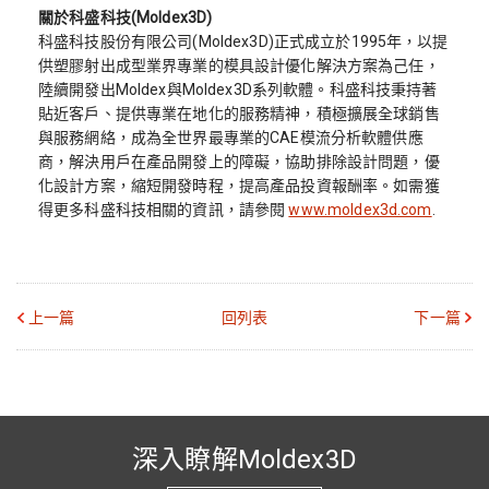
關於科盛科技(Moldex3D)
科盛科技股份有限公司(Moldex3D)正式成立於1995年，以提
供塑膠射出成型業界專業的模具設計優化解決方案為己任，
陸續開發出Moldex與Moldex3D系列軟體。科盛科技秉持著
貼近客戶、提供專業在地化的服務精神，積極擴展全球銷售
與服務網絡，成為全世界最專業的CAE模流分析軟體供應
商，解決用戶在產品開發上的障礙，協助排除設計問題，優
化設計方案，縮短開發時程，提高產品投資報酬率。如需獲
得更多科盛科技相關的資訊，請參閱
www.moldex3d.com
.
上一篇
回列表
下一篇
深入瞭解Moldex3D