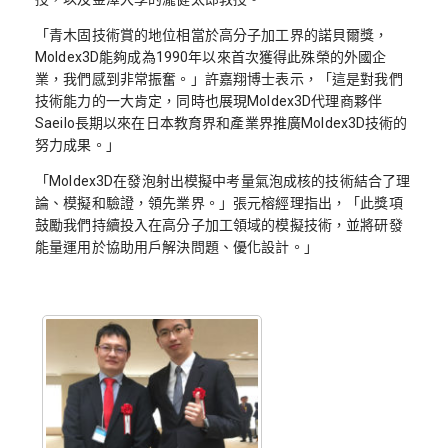
「青木固技術賞的地位相當於高分子加工界的諾貝爾獎，
Moldex3D能夠成為1990年以來首次獲得此殊榮的外國企
業，我們感到非常振奮。」許嘉翔博士表示，「這是對我們
技術能力的一大肯定，同時也展現Moldex3D代理商夥伴
Saeilo長期以來在日本教育界和產業界推廣Moldex3D技術的
努力成果。」
「Moldex3D在發泡射出模擬中考量氣泡成核的技術結合了理
論、模擬和驗證，領先業界。」張元榕經理指出，「此獎項
鼓勵我們持續投入在高分子加工領域的模擬技術，並將研發
能量運用於協助用戶解決問題、優化設計。」