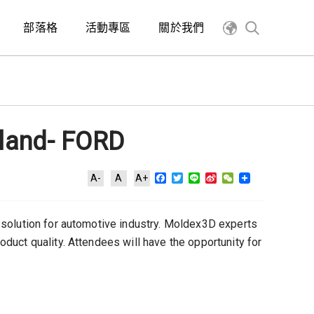
部落格
活動專區
關於我們
land- FORD
Facebook
Twitter
Line
Sina
WeChat
A-
A
A+
Weibo
 solution for automotive industry. Moldex3D experts
duct quality. Attendees will have the opportunity for