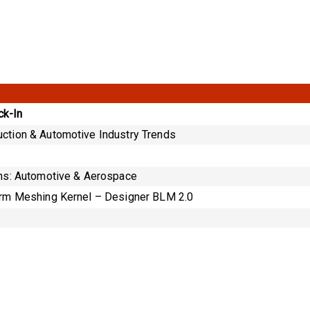
k-In
ction & Automotive Industry Trends
ons: Automotive & Aerospace
orm Meshing Kernel – Designer BLM 2.0