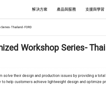
解決方案
產品與服務
支援與學習
Series- Thailand- FORD
zed Workshop Series- Thai
 solve their design and production issues by providing a total
 to help customers achieve lightweight design and optimize pro