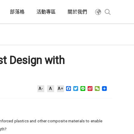
部落格
活動專區
關於我們
t Design with
Facebook
Twitter
Line
Sina
WeChat
A-
A
A+
Weibo
einforced plastics and other composite materials to enable
gth?