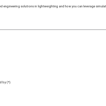
d engineering solutions in lightweighting and how you can leverage simulatio
d by (*).