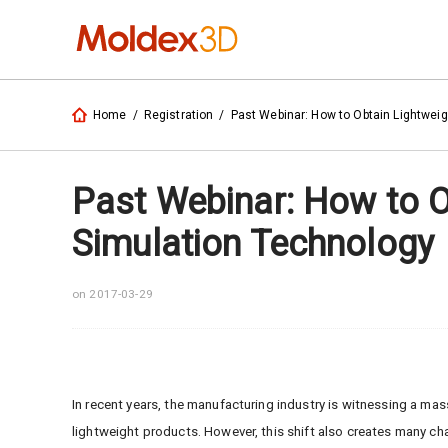
Home
/
Registration
/
Past Webinar: How to Obtain Lightwei
Past Webinar: How to O
Simulation Technology
on 2017-03-29
In recent years, the manufacturing industry is witnessing a mas
lightweight products. However, this shift also creates many ch