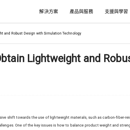
解決方案
產品與服務
支援與學習
ght and Robust Design with Simulation Technology
btain Lightweight and Robus
sive shift towards the use of lightweight materials, such as carbon-fiber-r
allenges. One of the key issues is how to balance product weight and stren