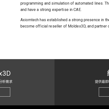
programming and simulation of automated lines. The
and have a strong expertise in CAE.
Axiomtech has established a strong presence in th
become official reseller of Moldex3D, and partner o
x3D
分析需求
提供最即