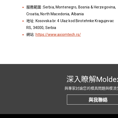
服務範圍 :Serbia, Montenegro, Bosnia & Herzegovina,
Croatia, North Macedonia, Albania
地址 :Kosovska br. 4 Ulaz kod Birotehnke Kragujevac
RS, 34000, Serbia
網站 :
https://www.axiomtech.rs/
深入瞭解Molde
與專家討論您的模具問題與模流
與我聯絡