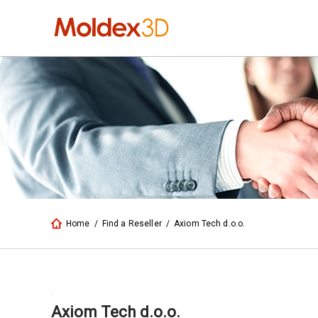
Home
/
Find a Reseller
/
Axiom Tech d.o.o.
Axiom Tech d.o.o.