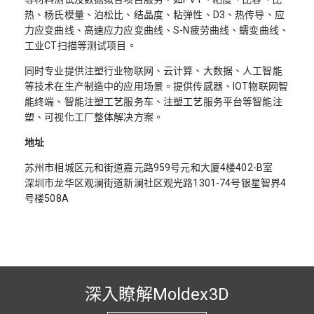
热、杨氏模量、泊松比、结晶度、粘弹性、D3、热传导、应
力应变曲线、高速应力应变曲线、S-N疲劳曲线、蠕变曲线、
工业CT扫描等测试项目。
同时专业提供注塑行业物联网、云计算、大数据、人工智能
等技术在生产制造中的应用场景。提供传感器、IOT物联网智
能终端、智能注塑工艺服务车、注塑工艺服务平台等智能注
塑、可视化工厂整体解决方案。
地址
苏州市相城区元和街道嘉元路959号元和大厦4楼402-B室
深圳市龙华区观澜街道新澜社区观光路1301-74号银星智界4
号楼508A
深入瞭解Moldex3D