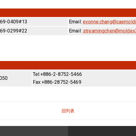
69-0409#13
Email:
evonne.chang@caemoldi
69-0299#22
Email:
streamingchen@moldex
Tel:+886-2-8752-5466
050
Fax:+886-28752-5469
回列表