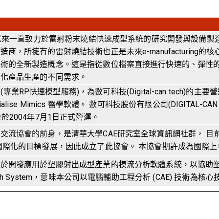
9年以來一直致力於雷射粉末燒結快速成型系統的研究開發與設備製
所擁有的雷射燒結技術也正是未來e-manufacturing的核心技術
技術的全新製造概念。這是指從數位檔案直接進行快速的、彈性
性化產品生產的不同需求。
Service (專業RP快速模型服務)，為數可科技(Digital-can te
erialise Mimics 醫學軟體。 數可科技股份有限公司(DIGITAL-CAN T
於2004年7月1日正式營運。
交流協會的前身，是清華大學CAE研究室全球資訊網社群， 
國際化的目標發展，因此成立了此協會。 本協會期許成為國際
在於開發應用於塑膠射出成型產業的模流分析軟體系統，以協助
ch System，意味本公司以電腦輔助工程分析 (CAE) 技術為核心技術