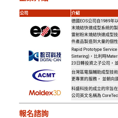
公司
介紹
德國EOS公司自198
末燒結快速成型系統的製造商，
雷射粉末燒結快速成型
件產品製造到大量的個
Rapid Prototype 
Sintering)，比利時Mat
23日轉投資之子公司，並
台灣區電腦輔助成型技術
更專業的服務， 並朝向
科盛科技的成立的宗旨
公司英文名稱為 CoreTe
報名諮詢