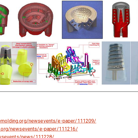
emolding.org/newsevents/e-paper/111209/
g.org/newsevents/e-paper/111216/
ewsevents/news/111228/