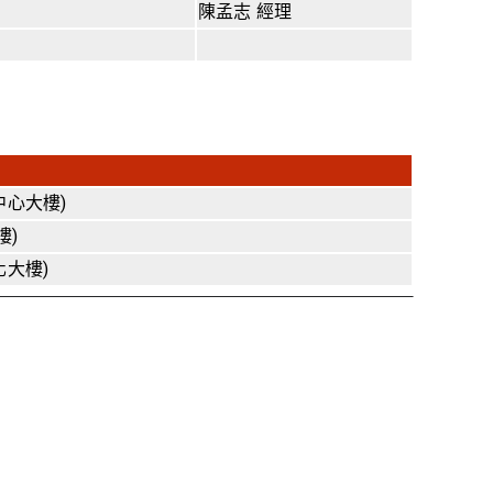
陳孟志 經理
中心大樓)
樓)
化大樓)