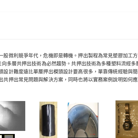
一股微利競爭年代，危機即是轉機。押出製程為常見塑膠加工方
，走向多層共押出技術為必然趨勢。共押出技術為多種塑料流經
頭設計難度遠比單層押出模頭設計要高很多，單靠傳統經驗與簡
出共押出常見問題與解決方案，同時也將以實務案例說明如何應