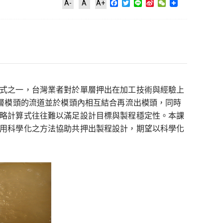
Facebook
Twitter
Line
Sina
WeChat
A-
A
A+
Weibo
式之一，台灣業者對於單層押出在加工技術與經驗上
多層模頭的流道並於模頭內相互結合再流出模頭，同時
略計算式往往難以滿足設計目標與製程穩定性。本課
用科學化之方法協助共押出製程設計，期望以科學化