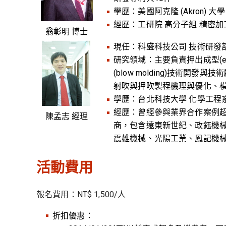
學歷：美國阿克隆 (Akron) 大
經歷：工研院 高分子組 精密加工研究室 
翁彰明 博士
現任：科盛科技公司 技術研發部
研究領域：主要負責押出成型(extru
(blow molding)技術
射吹與押吹製程機理與優化、模內裝組(
學歷：台北科技大學 化學工程系
經歷：曾經參與業界合作案例
陳孟志 經理
商，包含遠東新世紀、政鈺機
震雄機械、光陽工業、鳳記機械
活動費用
報名費用：NT$ 1,500/人
折扣優惠：