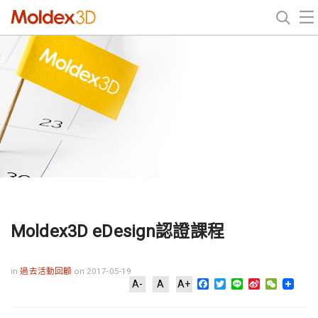
Moldex3D eDesign認證課程
in
過去活動回顧
on 2017-05-19
Facebook
Twitter
Line
Sina
WeChat
A-
A
A+
Weibo