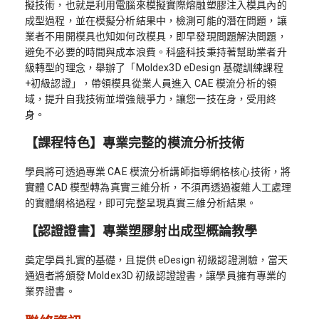
擬技術，也就是利用電腦來模擬實際熔融塑膠注入模具內的
成型過程，並在模擬分析結果中，檢測可能的潛在問題，讓
業者不用開模具也知如何改模具，即早發現問題解決問題，
避免不必要的時間與成本浪費。科盛科技秉持著幫助業者升
級轉型的理念，舉辦了「Moldex3D eDesign 基礎訓練課程
+初級認證」，帶領模具從業人員進入 CAE 模流分析的領
域，提升自我技術並增強競爭力，讓您一技在身，受用終
身。
【課程特色】專業完整的模流分析技術
學員將可透過專業 CAE 模流分析講師指導網格核心技術，將
實體 CAD 模型轉為真實三維分析，不須再透過複雜人工處理
的實體網格過程，即可完整呈現真實三維分析結果。
【認證證書】專業塑膠射出成型概論教學
奠定學員扎實的基礎，且提供 eDesign 初級認證測驗，當天
通過者將頒發 Moldex3D 初級認證證書，讓學員擁有專業的
業界證書。