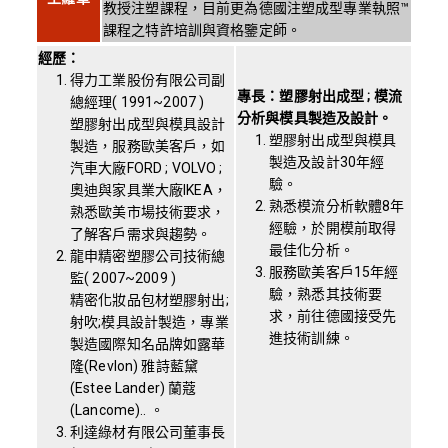
教授注塑課程，目前更為德國注塑成型專業執照™
課程之特許培訓與資格鑒定師。
經歷：
得力工業股份有限公司副
專長：塑膠射出成型 ; 模流
總經理( 1991~2007 )
分析與模具製造及設計。
塑膠射出成型與模具設計
塑膠射出成型與模具
製造，服務歐美客戶，如
製造及設計30年經
汽車大廠FORD ; VOLVO ;
驗。
奧迪與家具業大廠IKEA，
熟悉模流分析軟體8年
熟悉歐美市場技術要求，
經驗，於開模前取得
了解客戶需求與趨勢。
最佳化分析。
龍申精密塑膠公司技術總
服務歐美客戶15年經
監( 2007~2009 )
驗，熟悉其技術要
精密化妝品包材塑膠射出;
求，前往德國接受先
射吹;模具設計製造，專業
進技術訓練。
製造國際知名品牌如露華
隆(Revlon) 雅詩藍黛
(Estee Lander) 蘭蔻
(Lancome).. 。
利達綠材有限公司董事長