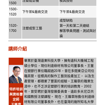
注塑成型機
模具技術
1500
1500-
下午茶&廠商交流
下午茶&廠商交流
1520
成型缺陷
1520-
第一天和第二天總結
注塑成型工藝
1700
解答學員問題，測試與討
論
講師介紹
畢業於臺灣遠東科技大學，擁有遠科大機械工程
碩士學位，現任利達綠材有限公司董事長。王董
在塑膠行業任職超過20年，曾在多間東亞公司任
職高管。從模具的製作工藝到投產加工， 以及生
產管理，都積累了豐富的經驗。王羅章的職業生
涯中，也不乏涉足塑膠行業的培訓教育。2002
特許培訓
年，曾受聘於臺灣發展委員會，遠赴多米尼亞共
與資格鑒
和國教授注塑課程。 現在，王羅章除擔任利達綠
定師
材有限公司董事長外，也在臺灣的幾所知名大學
王羅章