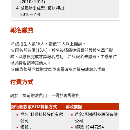
(2010~2014)
塑膠射出成型 ; 板材押出
2010~至今
報名繳費
※ 總招生人數15人，最低12人以上開課。
※ 因名額有限(15人)，報名後請儘速繳費並與報名單位聯
絡，以繳費完成才算報名成功。若只報名未繳費，主辦單位
得以將名額轉讓他人。
※ 繳費後請回傳繳款單並來電確認才算完成報名手續。
付費方式
請於上課前繳清費用，不得於現場繳費
銀行匯款或ATM轉帳方式
郵政劃撥
戶名: 科盛科技股份有限
戶名: 科盛科技股份有限
公司
公司
帳號：
帳號: 19447254