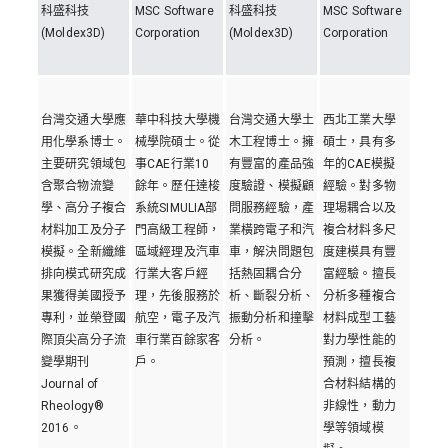
科盛科技
MSC Software
科盛科技
MSC Software
(Moldex3D)
Corporation
(Moldex3D)
Corporation
台灣交通大學應
華中科技大學機
台灣交通大學土
西北工業大學
用化學系博士。
械學院碩士。從
木工程博士。擁
碩士，具有多
主要研究領域包
事CAE行業10
有豐富的產品強
年的CAE模擬
含聚合物流變
餘年。歷任達梭
度驗證、模擬顧
經驗。對多物
學、高分子複合
系統SIMULIA部
問服務經驗，產
理場耦合以及
材料加工及分子
門高級工程師，
業橫跨電子和汽
複合材料多尺
模擬。全新纖維
區域經理及汽車
車，解決問題包
度建模具有豐
排向模式研究成
行業大客戶經
括熱固耦合分
富經驗。擅長
果獲得美國授予
理，先後服務於
析、斷裂分析、
分析多種複合
專利，並榮登國
航空，電子及汽
振動分析和撞擊
材料成型工藝
際頂尖高分子流
車行業百餘家客
分析。
對力學性能的
變學期刊
戶。
預測，擅長複
Journal of
合材料結構的
Rheology®
非線性，動力
2016。
學等領域模