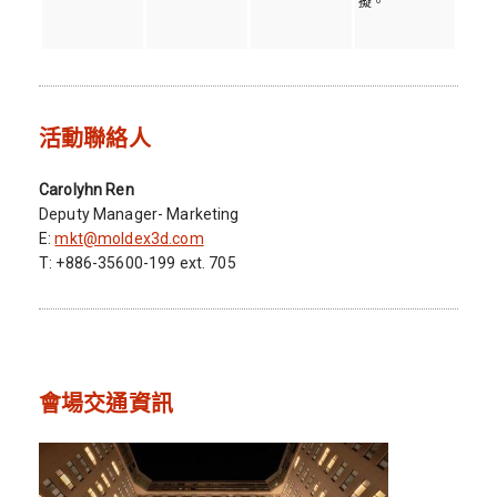
擬。
活動聯絡人
Carolyhn Ren
Deputy Manager- Marketing
E:
mkt@moldex3d.com
T: +886-35600-199 ext. 705
會場交通資訊