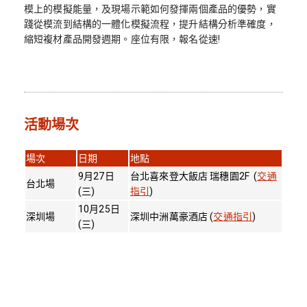
模上的模擬能量，及現場示範如何發揮兩個產品的優勢，實
踐從模流到結構的一體化模擬流程，提升結構分析準確度，
縮短複材產品開發週期。座位有限，報名從速!
活動場次
場次
日期
地點
9月27日
台北喜來登大飯店 瑞穗園2F (
交通
台北場
(三)
指引
)
10月25日
深圳場
深圳中洲萬豪酒店 (
交通指引
)
(三)