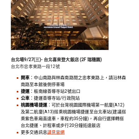
台北場9/27(三)- 台北喜來登大飯店 (2F 瑞穗園)
台北市忠孝東路一段12號
開車
：中山南路與林森南路間之忠孝東路上，請沿林森
南路至本館後側停車場
捷運
：板南線善導寺站2號出口
公車
：捷運善導寺站/行政院站
桃園機場捷運
：可於台灣桃園國際機場第一航廈(A12)
及第二航廈(A13)搭乘桃園機場捷運至台北車站(建議搭
乘紫色車廂直達車，車程約35分鐘)，再自行選擇轉搭
台北捷運、計程車或步行20分鐘抵達飯店
更多交通訊息
請見官網