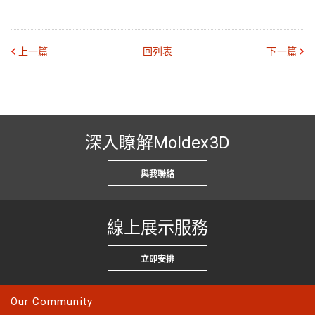
銀行匯款或ATM轉帳方
郵政劃撥
式
上一篇
回列表
下一篇
戶名：科盛科技股
戶名：科盛科技股
份有限公司
份有限公司
帳號：
帳號：19447254
96270118923100
銀行：彰化銀行 北
新竹分行
深入瞭解Moldex3D
銀行代號：009
與我聯絡
提醒您，請務必於匯款完成後提供下列資訊，以
利為您確認款項是否入帳成功
銀行匯款或ATM轉帳
：匯款人、匯款金額、
線上展示服務
匯款帳號後五碼、匯款日期
郵政劃撥
：匯款人、郵局劃撥單
立即安排
並於主旨標示「匯款證明-高分子材料理論與量
測方法在模流分析中的應用」，email至各區聯
Our Community
絡窗口，感謝您的配合。