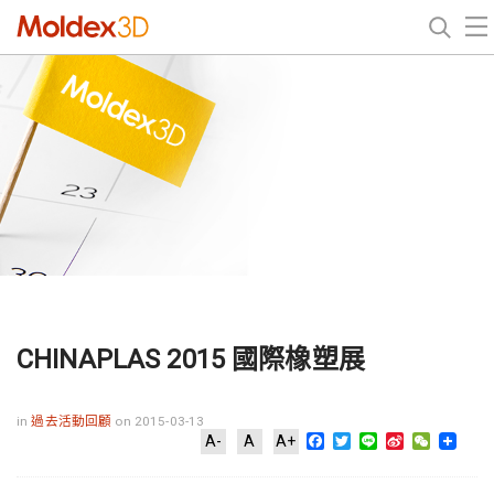
CHINAPLAS 2015 國際橡塑展
in
過去活動回顧
on 2015-03-13
Facebook
Twitter
Line
Sina
WeChat
A-
A
A+
Weibo