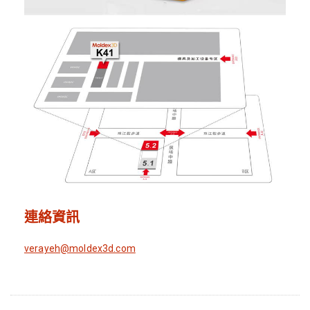
連絡資訊
verayeh@moldex3d.com