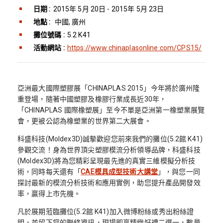
日期 :
2015年 5月 20日 - 2015年 5月 23日
地點 :
中國, 廣州
攤位號碼 :
5.2 K41
活動網站 :
https://www.chinaplasonline.com/CPS15/
亞洲最大國際塑膠展「CHINAPLAS 2015」今年將於廣州隆
重登場，隨著中國塑膠及橡膠行業成長近30年，
「CHINAPLAS 國際橡塑展」至今不單是亞洲第一橡塑業展覽
會，更被公認為橡塑業的世界第二大展會。
科盛科技(Moldex3D)誠摰歡迎您前來我們的攤位(5.2館 K41)
參觀交流！身為世界頂尖塑膠模流分析領導品牌，科盛科技
(Moldex3D)將為您精彩呈現最先進的真實三維模擬分析技
術，同時每天還有「
CAE模具成型技術大講堂
」，與您一同
探討最新的模流分析技術和應用實例，助您提升產品開發效
率，贏得上市先機。
凡於展期蒞臨攤位(5.2館 K41)加入微博粉絲或秀出粉絲證
明，並留下您的聯絡資訊，現場即享精緻好禮二選一，數量