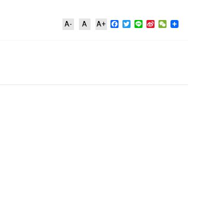
Facebook
Twitter
Line
Sina
WeChat
A-
A
A+
Weibo