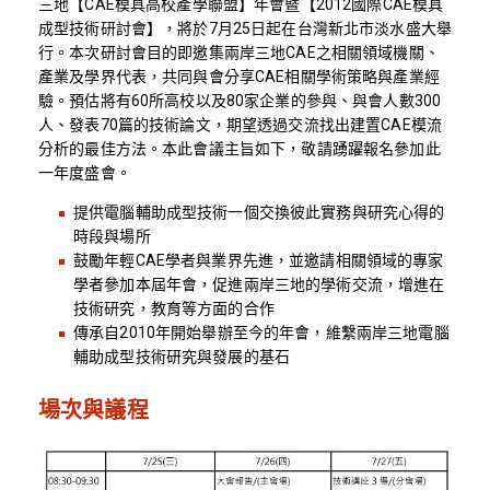
三地【CAE模具高校產學聯盟】年會暨【2012國際CAE模具
成型技術研討會】，將於7月25日起在台灣新北市淡水盛大舉
行。本次研討會目的即邀集兩岸三地CAE之相關領域機關、
產業及學界代表，共同與會分享CAE相關學術策略與產業經
驗。預估將有60所高校以及80家企業的參與、與會人數300
人、發表70篇的技術論文，期望透過交流找出建置CAE模流
分析的最佳方法。本此會議主旨如下，敬請踴躍報名參加此
一年度盛會。
提供電腦輔助成型技術一個交換彼此實務與研究心得的
時段與場所
鼓勵年輕CAE學者與業界先進，並邀請相關領域的專家
學者參加本屆年會，促進兩岸三地的學術交流，增進在
技術研究，教育等方面的合作
傳承自2010年開始舉辦至今的年會，維繫兩岸三地電腦
輔助成型技術研究與發展的基石
場次與議程