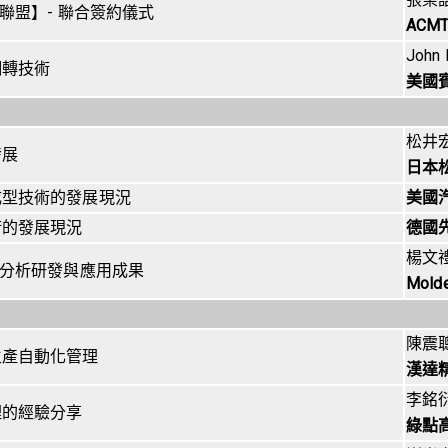
聯盟】- 聯合簽約儀式
ACM
John
翻轉技術
美國
松井
發展
日本
成型技術的發展現況
美國
術的發展現況
德國
楊文
流分析研發與應用成果
Mold
陳震
生產自動化管理
漢達
李銘
理的經驗分享
綠點