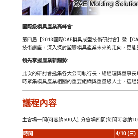
國際級模具產業高峰會:
第四屆【2013國際CAE模具成型技術研討會】暨【C
技術講座，深入探討塑膠模具產業未來的走向，更能
領先掌握產業新趨勢:
此次的研討會邀集各大公司執行長、總經理與董事長
時聚集模具產業相關的重要組織與重量級人士，這場
議程內容
主會場一間(可容納500人), 分會場四間(每間可容納10
時間
4/10 (
三
)