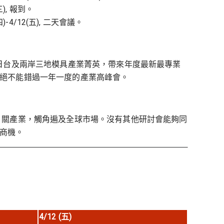
三), 報到。
)-4/12(五), 二天會議。
集中美日台及兩岸三地模具產業菁英，帶來年度最新最專業
絕不能錯過一年一度的產業高峰會。
 關產業，觸角遍及全球市場。沒有其他研討會能夠同
商機。
4/12 (
五
)