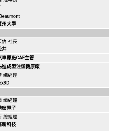
T
 Beaumont
賓州大學
宏信 社長
松井
汽車原廠CAE主管
先進成型注塑機原廠
禮 總經理
ex3D
聰 總經理
精密電子
衍 總經理
高新科技