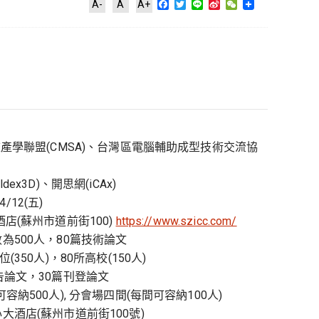
Facebook
Twitter
Line
Sina
WeChat
A-
A
A+
Weibo
產學聯盟(CMSA)、台灣區電腦輔助成型技術交流協
ex3D)、開思網(iCAx)
4/12(五)
店(蘇州市道前街100)
https://www.szicc.com/
為500人，80篇技術論文
350人)，80所高校(150人)
告論文，30篇刊登論文
納500人), 分會場四間(每間可容納100人)
酒店(蘇州市道前街100號)