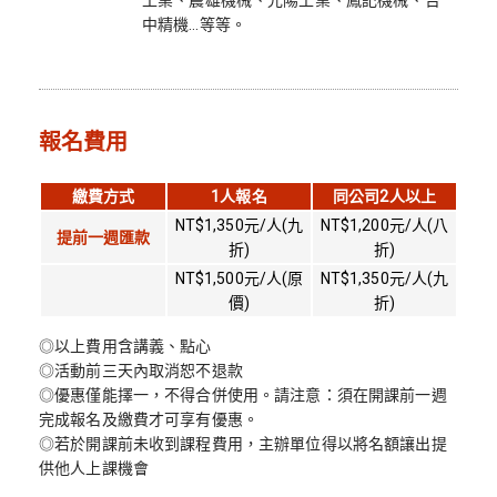
工業、震雄機械、光陽工業、鳳記機械、台
中精機…等等。
報名費用
繳費方式
1人報名
同公司2人以上
NT$1,350元/人(九
NT$1,200元/人(八
提前一週匯款
折)
折)
NT$1,500元/人(原
NT$1,350元/人(九
價)
折)
◎以上費用含講義、點心
◎活動前三天內取消恕不退款
◎優惠僅能擇一，不得合併使用。請注意：須在開課前一週
完成報名及繳費才可享有優惠。
◎若於開課前未收到課程費用，主辦單位得以將名額讓出提
供他人上課機會