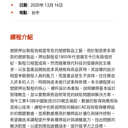
日期 :
2020年 12月 16日
地點 :
台中
課程介紹
塑膠押出製程為相當常見的塑膠製品工藝，用於製造眾多類
型的塑膠製品。押出製程從1800年代發展至今已有兩個世
紀，製程已相當成熟。然而隨著現代科技的發展與民生需
求，以及當產品開始追求高規格與高品質時，其設備的設計
相當考驗開發人員的能力，而當產品發生不良時，往往需投
入許多的人力、時間與成本進行試車與修模。本次課程將以
塑膠押出製程的核心 – 螺杆設計為重點，說明螺桿基本設計
原理概念，並以實務案例說明常見的缺陷問題與解決方案。
現今工業4.0與中國製造2025概念崛起，數據的取得與應用為
其核心技術，課程中也將說明如何藉由CAE技術取得螺桿設
計的關鍵數據，並將數據應用於螺桿設計優化與操作控制。
希望藉由本課程提升學員螺桿設計與調機能力，找出問題的
解決對策，以達到降低總體成本，提升競爭力之目標。