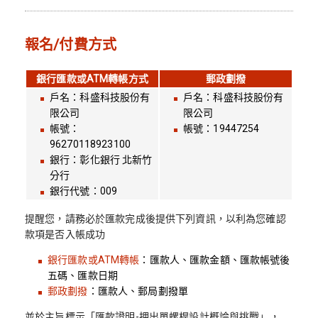
報名/付費方式
銀行匯款或ATM轉帳方式
郵政劃撥
戶名：科盛科技股份有
戶名：科盛科技股份有
限公司
限公司
帳號：
帳號：19447254
96270118923100
銀行：彰化銀行 北新竹
分行
銀行代號：009
提醒您，請務必於匯款完成後提供下列資訊，以利為您確認
款項是否入帳成功
銀行匯款或ATM轉帳
：匯款人、匯款金額、匯款帳號後
五碼、匯款日期
郵政劃撥
：匯款人、郵局劃撥單
並於主旨標示「匯款證明-押出單螺桿設計概論與挑戰」，