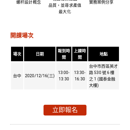
螺杆設計概念
實務案例分享
品質，並尋求產值
最大化
開課場次
報到時
上課時
場次
日期
地點
間
間
台中市西區英才
13:00-
13:30-
路 530 號 6 樓
台中
2020/12/16(三)
13:30
16:30
之 1 (國泰金融
大樓)
立即報名