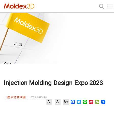
Injection Molding Design Expo 2023
in
過去活動回顧
on 2023-05-16
Facebook
Twitter
Line
Sina
WeChat
A-
A
A+
Weibo