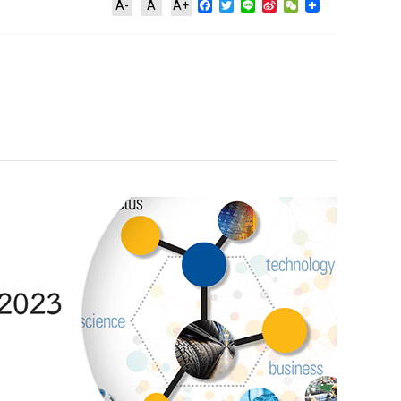
Facebook
Twitter
Line
Sina
WeChat
A-
A
A+
Weibo