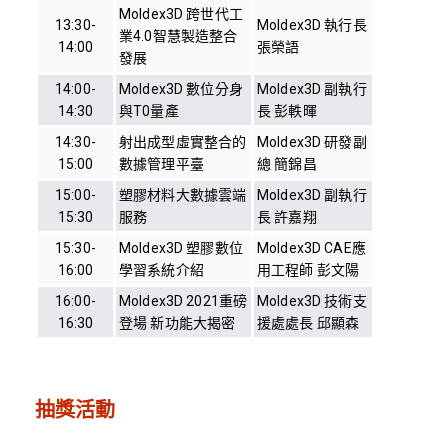
Moldex3D 跨世代工
13:30-
Moldex3D 執行長
業4.0智慧製造整合
14:00
張榮語
發展
14:00-
Moldex3D 數位分身
Moldex3D 副執行
14:30
與T0量產
長 彭軼暉
14:30-
射出成型虛實整合的
Moldex3D 研發副
15:00
數據管理平臺
總 簡錦昌
15:00-
塑膠材料大數據雲端
Moldex3D 副執行
15:30
服務
長 許嘉翔
15:30-
Moldex3D 塑膠數位
Moldex3D CAE應
16:00
學習系統介紹
用工程師 彭文陽
16:00-
Moldex3D 2021重磅
Moldex3D 技術支
16:30
登場 新功能大揭密
援處處長 邱顯森
抽獎活動