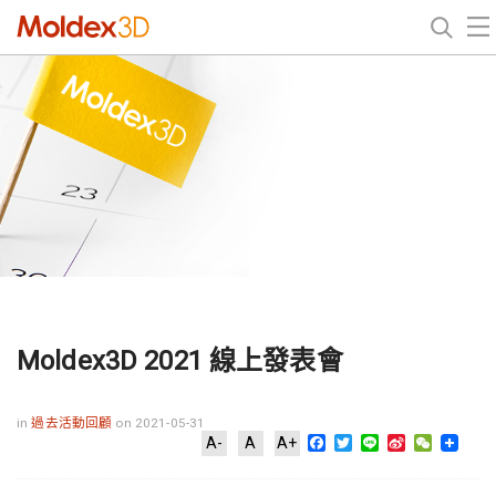
Moldex3D 2021 線上發表會
in
過去活動回顧
on 2021-05-31
Facebook
Twitter
Line
Sina
WeChat
A-
A
A+
Weibo