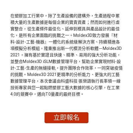
在塑膠加工行業中，除了生產設備的建構外，生產過程中累
積大量的生產數據是每個企業的寶貴資產；然而如何進行虛
實整合，從生產條件最佳化、延伸到模具與產品設計的最佳
化，是所有企業面臨的挑戰之一。Moldex3D致力發展『材
料-設計-工藝-機器』一體化的系統級解決方案、持續精進各
項模擬分析模組，隆重推出新一代模流分析軟體－Moldex3D
2021。擁有基於實證且快速、精準、易用的強大分析功能，
並整合Moldex3D iSLM數據管理平台，幫助企業實現材料-設
計-工藝-生產的無縫接軌，提升團隊合作效率，一同突破疫情
的挑戰。Moldex3D 2021更精準的分析能力、更強大的工藝
數據管理平台，本次會議由科盛科技 張榮語執行長率領一線
技術專家與您一起點燃塑膠工藝大數據的核心引擎，在工業
4.0的競賽中，邁向T0量產的最終目標。
立即報名