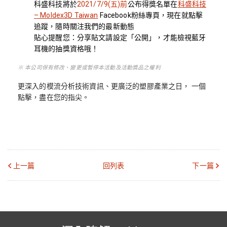
科盛科技將於
2021/7/9(
五
)
前
公布得獎名單在
科盛科技
– Moldex3D Taiwan
Facebook
粉絲專頁，現在就點擊
追蹤，隨時關注我們的最新動態
貼心提醒您：分享貼文請設定「公開」，才能檢視藍牙
耳機的抽獎資格哦！
※ 本公司保有修改、變更或暫停本活動及活動獎品之權利
更深入的模流分析技術資訊、更廣泛的塑膠產業之日， 一個
點擊，盡在您的指尖。
上一篇
回列表
下一篇