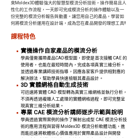
來Moldex3D體驗強大的智慧型模流分析技術，操作簡易且人
性化的工作流程，一天即可完成模流分析的操作體驗以及一
份完整的模流分析報告與動畫。讓您用自己的產品，學習如
何將模流分析運用在設計端，成為您在產品開發的理想工具!!
課程特色
實機操作自家產品的模流分析
學員僅需攜帶產品CAD模型圖，即使是首次接觸 CAE 的
使用者，也能在最短時間內，完成各項真實三維分析。
並透過專業講師技術指導，因應各家客戶提供相對應的
解決辦法，幫助學員快速檢驗其產品設計。
3D 實體網格自動生成技術
可迅速將實體 CAD 模型轉為真實三維網格並執行分析，
不須再透過複雜人工處理的實體網格過程，即可完整呈
現真實三維分析結果。
專業 CAE 模流分析講師逐步示範與說明
學員透過實際案例的操作了解射出成型 CAE 模流分析技
術的應用流程與習得 Moldex3D 模流分析軟體功能，進
而能迅速將軟體核心價值應用於實際產品設計與開發