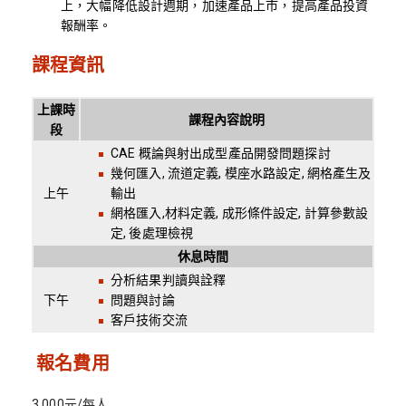
上，大幅降低設計週期，加速產品上市，提高產品投資
報酬率。
課程資訊
上課時
課程內容說明
段
CAE 概論與射出成型產品開發問題探討
幾何匯入, 流道定義, 模座水路設定, 網格產生及
上午
輸出
網格匯入,材料定義, 成形條件設定, 計算參數設
定, 後處理檢視
休息時間
分析結果判讀與詮釋
下午
問題與討論
客戶技術交流
報名費用
3,000元/每人