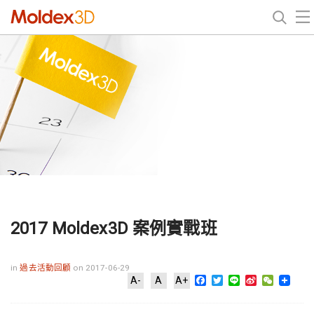
2017 Moldex3D 案例實戰班
in
過去活動回顧
on 2017-06-29
Facebook
Twitter
Line
Sina
WeChat
A-
A
A+
Weibo