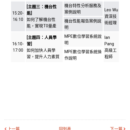
機台特性分析服務及
[主題三：機台性
Leo Wu
案例說明
15:20-
能]
資深技
16:10
如何了解機台性
機台性能報告案例說
術經理
能，實現T0量產
明
MPE數位學習系統說
[主題四：人員學
Ian
明
16:10-
習]
Pang
17:00
如何加快人員學
高級工
MPE數位學習系統操
習，提升人力素質
程師
作說明
上一篇
回列表
下一篇