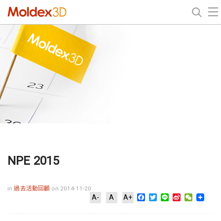
NPE 2015
in
過去活動回顧
on 2014-11-20
Facebook
Twitter
Line
Sina
WeChat
A-
A
A+
Weibo