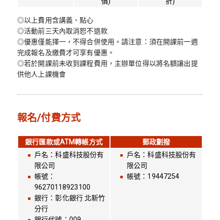
價)
折)
◎以上費用含講義、點心
◎活動前三天內取消恕不退款
◎優惠僅能擇一，不得合併使用。請注意：須在開課前一週
完成報名及繳費才可享有優惠。
◎若於開課前未收到課程費用，主辦單位得以將名額讓出提
供他人上課機會
報名/付費方式
銀行匯款或ATM轉帳方式
郵政劃撥
戶名：科盛科技股份有
戶名：科盛科技股份有
限公司
限公司
帳號：
帳號：19447254
96270118923100
銀行：彰化銀行 北新竹
分行
銀行代號：009