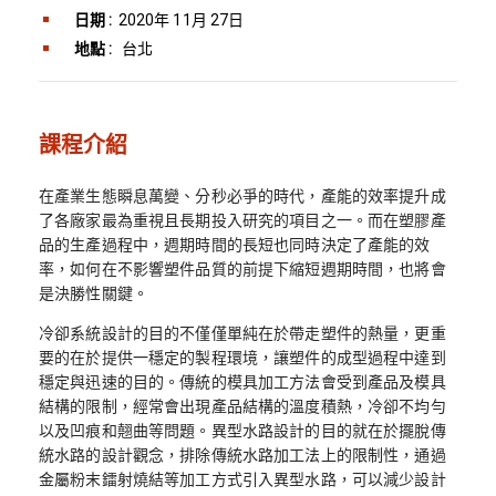
日期 :
2020年 11月 27日
地點 :
台北
課程介紹
在產業生態瞬息萬變、分秒必爭的時代，產能的效率提升成
了各廠家最為重視且長期投入研究的項目之一。而在塑膠產
品的生產過程中，週期時間的長短也同時決定了產能的效
率，如何在不影響塑件品質的前提下縮短週期時間，也將會
是決勝性關鍵。
冷卻系統設計的目的不僅僅單純在於帶走塑件的熱量，更重
要的在於提供一穩定的製程環境，讓塑件的成型過程中達到
穩定與迅速的目的。傳統的模具加工方法會受到產品及模具
結構的限制，經常會出現產品結構的溫度積熱，冷卻不均勻
以及凹痕和翹曲等問題。異型水路設計的目的就在於擺脫傳
統水路的設計觀念，排除傳統水路加工法上的限制性，通過
金屬粉末鐳射燒結等加工方式引入異型水路，可以減少設計