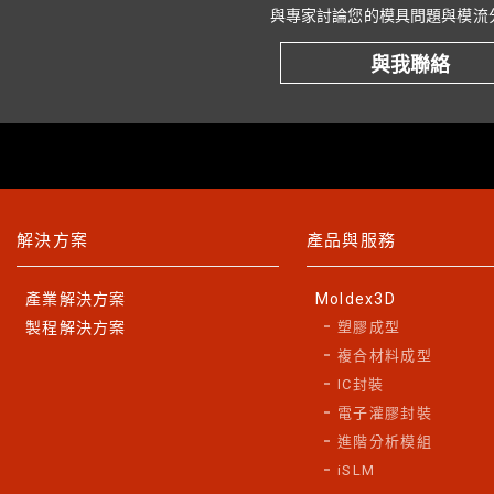
與專家討論您的模具問題與模流
與我聯絡
解決方案
產品與服務
產業解決方案
Moldex3D
製程解決方案
塑膠成型
複合材料成型
IC封裝
電子灌膠封裝
進階分析模組
iSLM