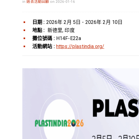
in
過去活動回顧
on 2026-01-16
日期 :
2026年 2月 5日 - 2026年 2月 10日
地點 :
新德里, 印度
攤位號碼 :
H14F-E22a
活動網站 :
https://plastindia.org/