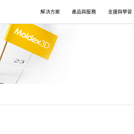
解決方案
產品與服務
支援與學習