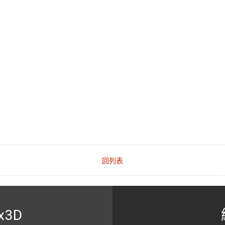
回列表
x3D