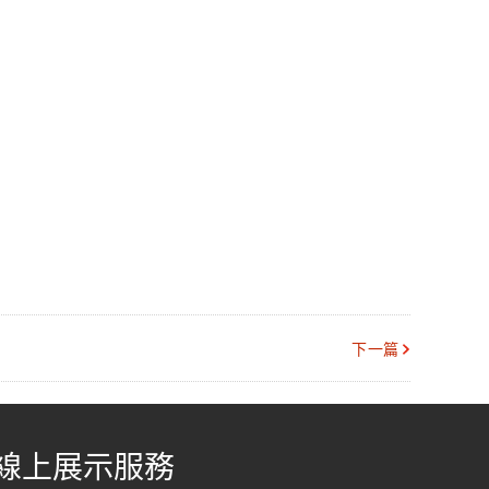
下一篇
線上展示服務