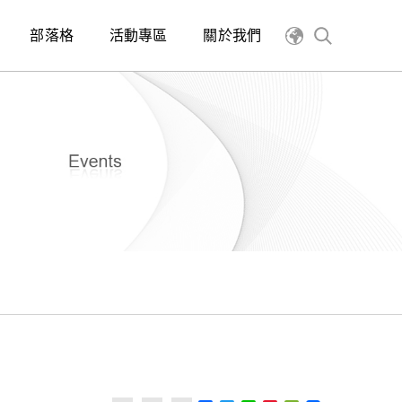
部落格
活動專區
關於我們