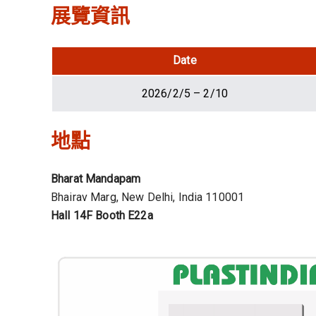
展覽資訊
Date
2026/2/5 – 2/10
地點
Bharat Mandapam
Bhairav Marg, New Delhi, India 110001
Hall 14F Booth E22a