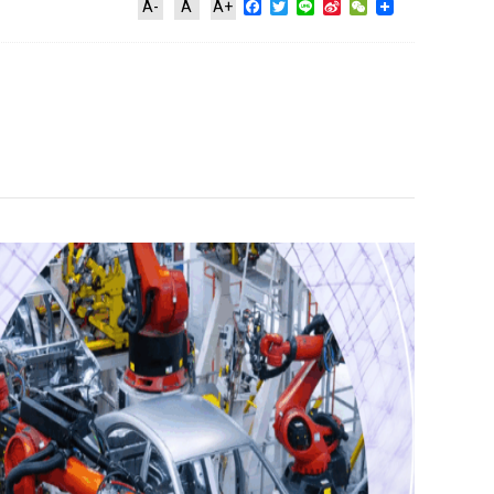
Facebook
Twitter
Line
Sina
WeChat
A-
A
A+
Weibo