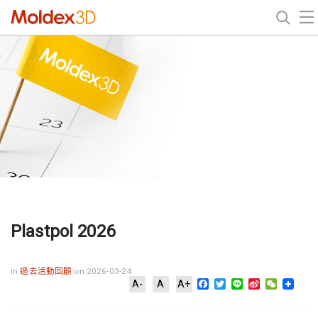
Plastpol 2026
in
過去活動回顧
on 2026-03-24
Facebook
Twitter
Line
Sina
WeChat
A-
A
A+
Weibo