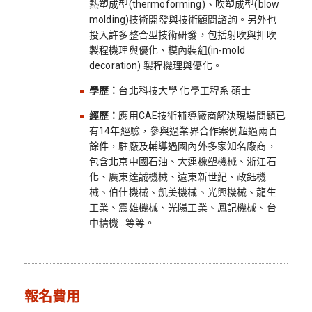
熱塑成型(thermoforming)、吹塑成型(blow
molding)技術開發與技術顧問諮詢。另外也
投入許多整合型技術研發，包括射吹與押吹
製程機理與優化、模內裝組(in-mold
decoration) 製程機理與優化。
學歷：
台北科技大學 化學工程系 碩士
經歷：
應用CAE技術輔導廠商解決現場問題已
有14年經驗，參與過業界合作案例超過兩百
餘件，駐廠及輔導過國內外多家知名廠商，
包含北京中國石油、大連橡塑機械、浙江石
化、廣東達誠機械、遠東新世紀、政鈺機
械、伯佳機械、凱美機械、光興機械、龍生
工業、震雄機械、光陽工業、鳳記機械、台
中精機…等等。
報名費用