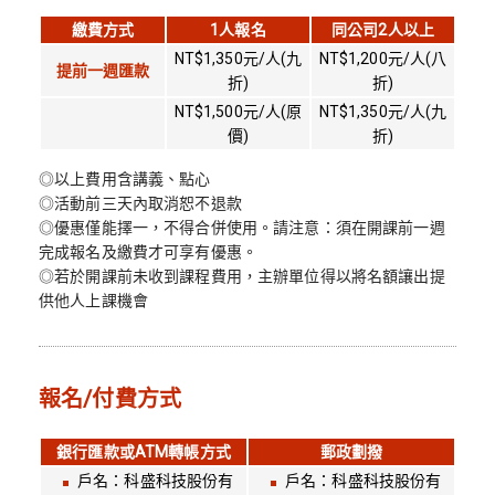
繳費方式
1人報名
同公司2人以上
NT$1,350元/人(九
NT$1,200元/人(八
提前一週匯款
折)
折)
NT$1,500元/人(原
NT$1,350元/人(九
價)
折)
◎以上費用含講義、點心
◎活動前三天內取消恕不退款
◎優惠僅能擇一，不得合併使用。請注意：須在開課前一週
完成報名及繳費才可享有優惠。
◎若於開課前未收到課程費用，主辦單位得以將名額讓出提
供他人上課機會
報名/付費方式
銀行匯款或ATM轉帳方式
郵政劃撥
戶名：科盛科技股份有
戶名：科盛科技股份有