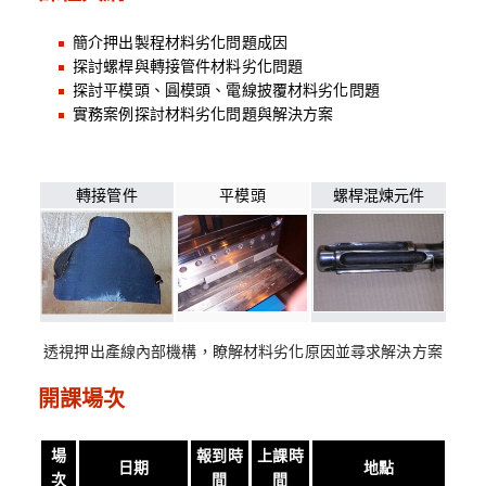
簡介押出製程材料劣化問題成因
探討螺桿與轉接管件材料劣化問題
探討平模頭、圓模頭、電線披覆材料劣化問題
實務案例探討材料劣化問題與解決方案
轉接管件
平模頭
螺桿混煉元件
透視押出產線內部機構，瞭解材料劣化原因並尋求解決方案
開課場次
場
報到時
上課時
日期
地點
次
間
間