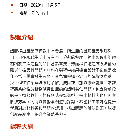
日期 :
2020年 11月 5日
地點 :
新竹, 台中
課程介紹
塑膠押出產業歷經數十年發展，所生產的塑膠產品琳瑯滿
目，已在現代生活中具有不可分割的程度。押出製程中塑膠
材料於生產過程的品質甚為重要，然而以往透過試誤法卻仍
難以掌控品質問題。材料在製程中如果機台設計不良或是操
作不當，常會發生黃化、黑色焦粒如不定時炸彈般到處點
火，但往往卻無法確切了解其成因並且加以修正處理。本課
程將系統性分析整條押出產線的塑料劣化問題，包含從前段
螺桿、轉接管件、後段各式模頭類型，指出材料劣化原因與
解決方案，同時以實務案例進行探討。希望藉由本課程提升
學員對於材料劣化問題的認知，找出問題的解決對策，以提
供產品產率，提升產業競爭力。
課程大綱