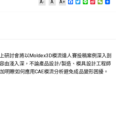
Facebook
Twitter
Line
Sina
WeChat
A-
A
A+
Weibo
研討會將以Moldex3D模流達人賽投稿案例深入剖
容由淺入深，不論產品設計/製造、模具設計工程師
加明瞭如何應用CAE模流分析避免成品變形困擾。
：