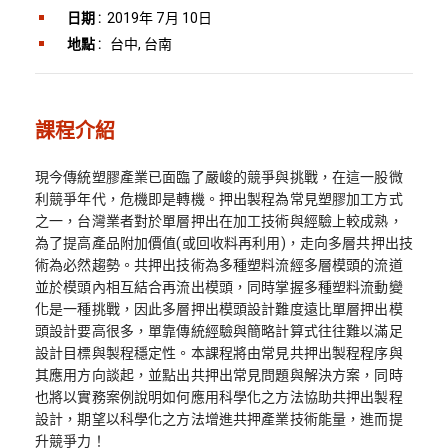
日期 :
2019年 7月 10日
地點 :
台中, 台南
課程介紹
現今傳統塑膠產業已面臨了嚴峻的競爭與挑戰，在這一股微
利競爭年代，危機即是轉機。押出製程為常見塑膠加工方式
之一，台灣業者對於單層押出在加工技術與經驗上較成熟，
為了提高產品附加價值(或回收料再利用)，走向多層共押出技
術為必然趨勢。共押出技術為多種塑料流經多層模頭的流道
並於模頭內相互結合再流出模頭，同時掌握多種塑料流動變
化是一種挑戰，因此多層押出模頭設計難度遠比單層押出模
頭設計要高很多，單靠傳統經驗與簡略計算式往往難以滿足
設計目標與製程穩定性。本課程將由常見共押出製程程序與
其應用方向談起，並點出共押出常見問題與解決方案，同時
也將以實務案例說明如何應用科學化之方法協助共押出製程
設計，期望以科學化之方法增進共押產業技術能量，進而提
升競爭力！