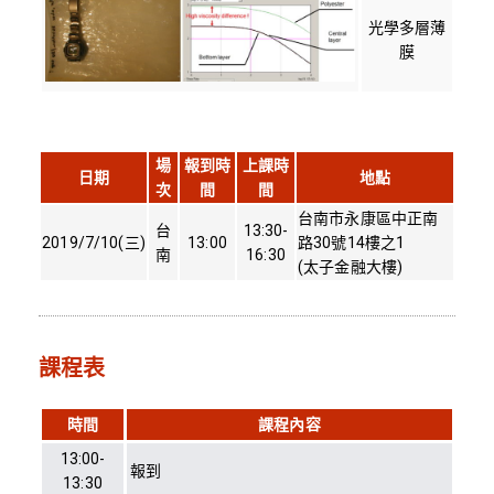
光學多層薄
膜
場
報到時
上課時
日期
地點
次
間
間
台南市永康區中正南
台
13:30-
2019/7/10(三)
13:00
路30號14樓之1
南
16:30
(太子金融大樓)
課程表
時間
課程內容
13:00-
報到
13:30