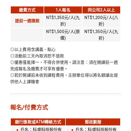
繳費方式
1人報名
同公司2人以上
NT$1,350元/人(九
NT$1,200元/人(八
提前一週匯款
折)
折)
NT$1,500元/人(原
NT$1,350元/人(九
價)
折)
◎以上費用含講義、點心
◎活動前三天內取消恕不退款
◎優惠僅能擇一，不得合併使用。請注意：須在開課前一週
完成報名及繳費才可享有優惠。
◎若於開課前未收到課程費用，主辦單位得以將名額讓出提
供他人上課機會
報名/付費方式
銀行匯款或ATM轉帳方式
郵政劃撥
戶名：科盛科技股份有
戶名：科盛科技股份有