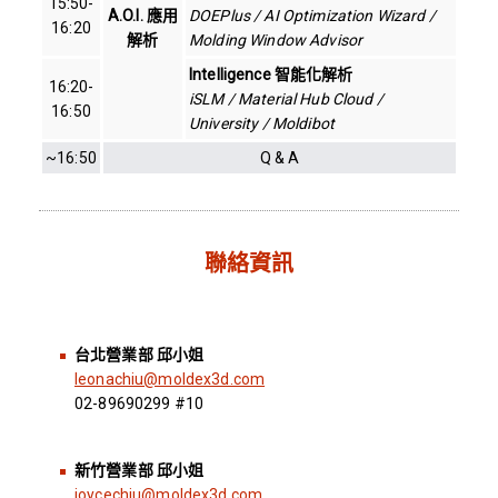
15:50-
A.O.I. 應用
DOEPlus / AI Optimization Wizard /
16:20
解析
Molding Window Advisor
Intelligence 智能化解析
16:20-
iSLM / Material Hub Cloud /
16:50
University / Moldibot
~16:50
Q & A
聯絡資訊
台北營業部
邱小姐
leonachiu@moldex3d.com
02-89690299 #10
新竹營業部
邱小姐
joycechiu@moldex3d.com