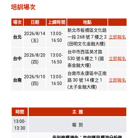
培訓場次
場次
日期
上課時間
地點
新北市板橋區文化路
2026/8/14
13:00-
台北
一段 268 號 7 樓之 2
立即報名
(五)
16:50
(田明文化金融大樓)
台中市西區英才路
2026/8/20
13:00-
台中
530 號 6 樓之 1 (國
立即報名
(四)
16:50
泰金融大樓)
台南市永康區中正南
2026/9/10
13:00-
台南
路 30 號 14 樓之 1
立即報名
(四)
16:50
(太子金融大樓)
時間
主 題
13:00-
報 到
13:30
告別修模損失：如何運用模流分析做