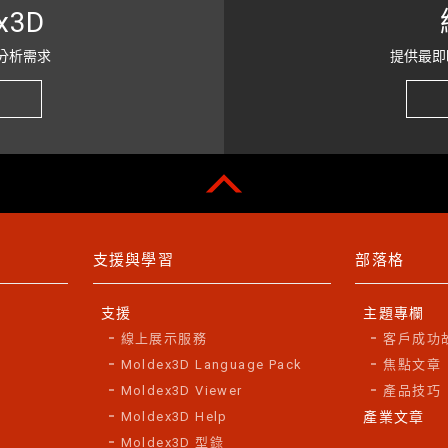
x3D
提醒您，請務必於匯款完成後提供下列資訊，以利為您確認款
分析需求
提供最即
銀行匯款或ATM轉帳
：匯款人、匯款金額、匯款帳號後五
郵政劃撥
：匯款人、郵局劃撥單
並於主旨標示「匯款證明-Moldex3D Analyst認證考試」，
支援與學習
部落格
支援
主題專欄
線上展示服務
客戶成功
Moldex3D Language Pack
焦點文章
Moldex3D Viewer
產品技巧
Moldex3D Help
產業文章
Moldex3D 型錄