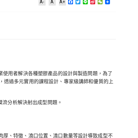
Facebook
Twitter
Line
Sina
WeChat
A-
A
A+
Weibo
各產業使用者解決各種塑膠產品的設計與製造問題，為了
制度，透過多元實用的課程設計、專家級講師和優質的上
x3D模流分析解決射出成型問題。
改塑料、肉厚、特徵、澆口位置、澆口數量等設計導致成型不