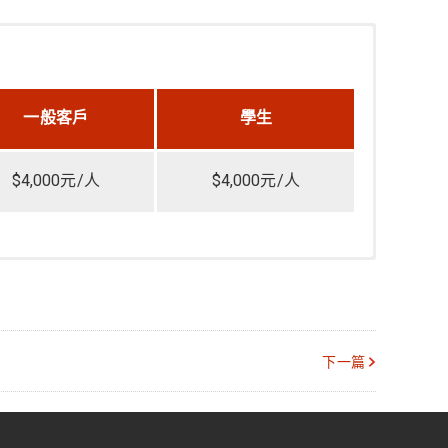
一般客戶
學生
$4,000元/人
$4,000元/人
立即報名
註冊 Moldiverse 帳號即可完成報名
立即報名
註冊 Moldiverse 帳號即可完成報名
郵政劃撥
戶名：科盛科技股份有限公司
下一篇
帳號：19447254