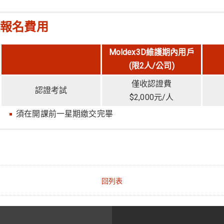
台中營業部 徐小姐
vanessalu@moldex3d.com
mikohsu@moldex3d.com
06-2826188 #222
報名費用
04-23026968 #223
上課地點
上課地點
台南市永康區中正南路 30 號 14 樓之 1 (太子金融大樓)
Moldex3D維護期內用戶
台中市西區英才路 530 號 6 樓之 1 (國泰金融大樓)
(限2人/公司)
日期
僅收認證費
日期
認證考試
2026/4/15
$2,000元/人
2025/12/25
2026/11/11
須在開課前一星期繳交完畢
2026/6/24
付費方式
2026/12/23
銀行匯款或ATM轉帳方式
戶名：科盛科技股份有限公司
回列表
帳號：96270118923100
銀行：彰化銀行 北新竹分行
銀行代號：009