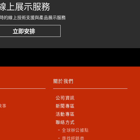
線上展示服務
項是否入帳成功
時的線上技術支援與產品展示服務
碼、匯款日期
立即安排
email至各區聯絡窗口，感謝您的配合。
關於我們
公司資訊
故事
新聞專區
活動專區
聯絡方式
全球辦公據點
尋找經銷商