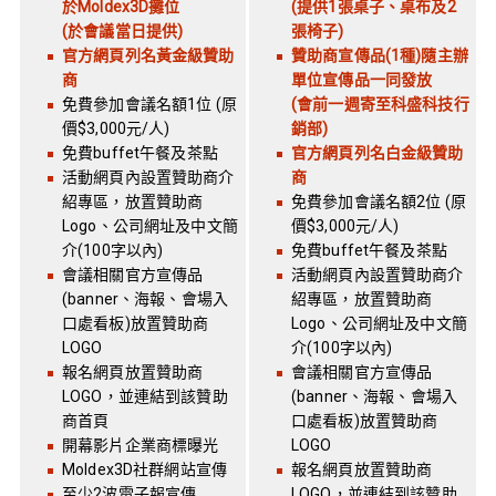
於Moldex3D攤位
(提供1張桌子、桌布及2
(於會議當日提供)
張椅子)
官方網頁列名黃金級贊助
贊助商宣傳品(1種)隨主辦
商
單位宣傳品一同發放
免費參加會議名額1位 (原
(會前一週寄至科盛科技行
價$3,000元/人)
銷部)
免費buffet午餐及茶點
官方網頁列名白金級贊助
活動網頁內設置贊助商介
商
紹專區，放置贊助商
免費參加會議名額2位 (原
Logo、公司網址及中文簡
價$3,000元/人)
介(100字以內)
免費buffet午餐及茶點
會議相關官方宣傳品
活動網頁內設置贊助商介
(banner、海報、會場入
紹專區，放置贊助商
口處看板)放置贊助商
Logo、公司網址及中文簡
LOGO
介(100字以內)
報名網頁放置贊助商
會議相關官方宣傳品
LOGO，並連結到該贊助
(banner、海報、會場入
商首頁
口處看板)放置贊助商
開幕影片企業商標曝光
LOGO
Moldex3D社群網站宣傳
報名網頁放置贊助商
至少2波電子報宣傳
LOGO，並連結到該贊助