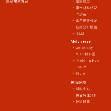
製程解決方案
塑膠成型
複合材料成型
IC封裝
電子灌膠封裝
進階分析模組
iSLM
Moldiverse
University
MHC 材料雲
iMolding Hub
Forum
Store
技術服務
材料中心
機台特性分析
技術顧問