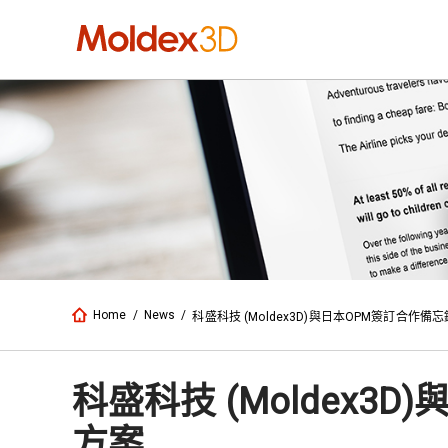
Home
/
News
/
科盛科技 (Moldex3D)與日本OPM簽訂合
科盛科技 (Moldex
方案