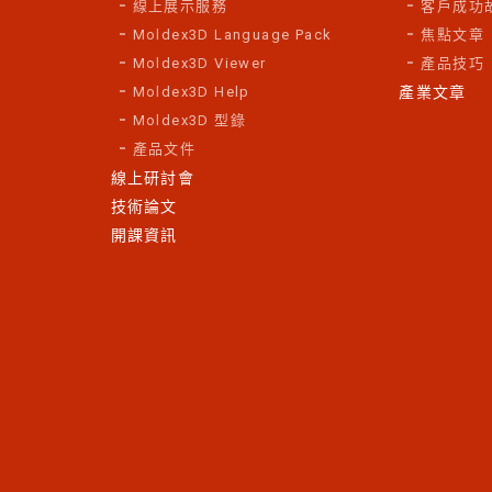
線上展示服務
客戶成功
Moldex3D Language Pack
焦點文章
Moldex3D Viewer
產品技巧
Moldex3D Help
產業文章
Moldex3D 型錄
產品文件
線上研討會
技術論文
開課資訊