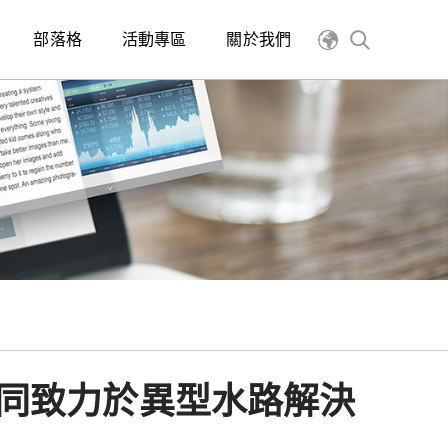
部落格
活動專區
關於我們
錄共同致力於異型水路解決