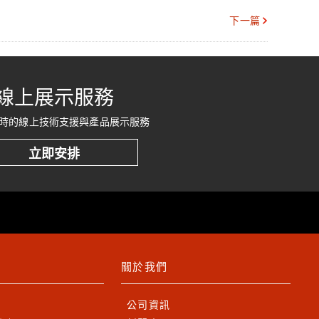
下一篇
線上展示服務
時的線上技術支援與產品展示服務
立即安排
關於我們
公司資訊