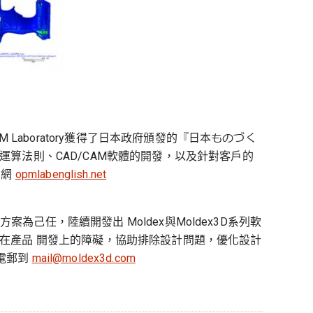
aboratory獲得了日本政府頒發的『日本ものづく
算法則、CAD/CAM軟體的開發，以及針對客戶的
官網
opmlabenglish.net
為己任，陸續開發出 Moldex與Moldex3D系列軟
在產品 開發上的障礙，協助排除設計問題，優化設計
電郵到
mail@moldex3d.com