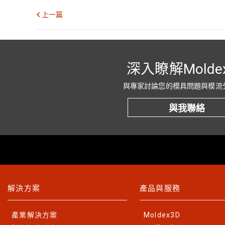
上一篇
深入瞭解Molde
與專家討論您的模具問題與模流
與我聯絡
解決方案
產品與服務
產業解決方案
Moldex3D