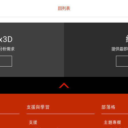
回列表
x3D
分析需求
提供最即
支援與學習
部落格
支援
主題專欄