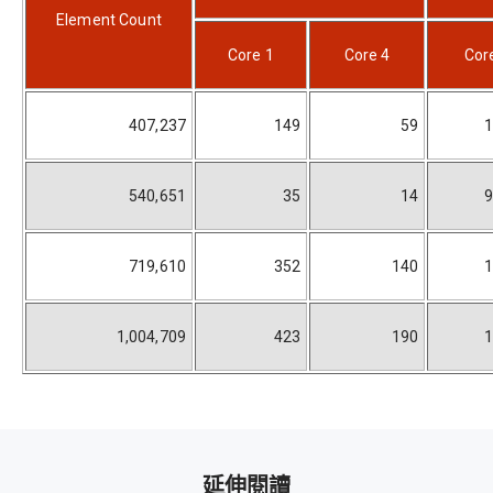
Element Count
Core 1
Core 4
Cor
407,237
149
59
1
540,651
35
14
9
719,610
352
140
1
1,004,709
423
190
1
延伸閱讀