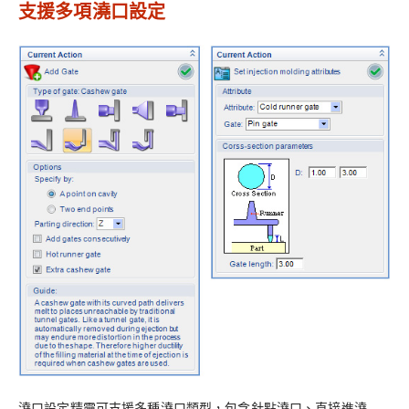
支援多項澆口設定
澆口設定精靈可支援多種澆口類型，包含針點澆口、直接進澆