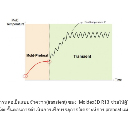
การหล่อเย็นแบบชั่วคราว(transient) ของ Moldex3D R13 ช่วยให้
 โดยขั้นตอนการดำเนินการเพื่อบรรลุการวิเคราะห์การ preheat แม