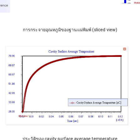
การกระจายอุณหภูมิของฐานแม่พิมพ์ (sliced view)
ประวัติของ cavity surface average temperature