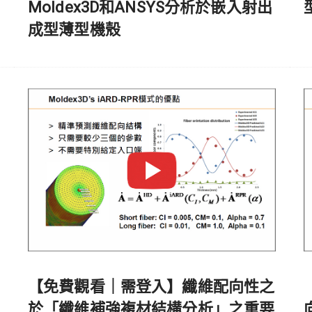
Moldex3D和ANSYS分析於嵌入射出
成型薄型機殼
【免費觀看｜需登入】纖維配向性之
於「纖維補強複材結構分析」之重要