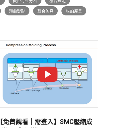
計
機台特性分析
機台鑑定
翹曲變形
聯合仿真
船舶產業
【免費觀看｜需登入】SMC壓縮成