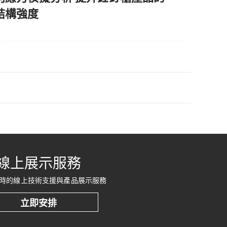
結構強度
線上展示服務
時的線上技術支援與產品展示服務
立即安排