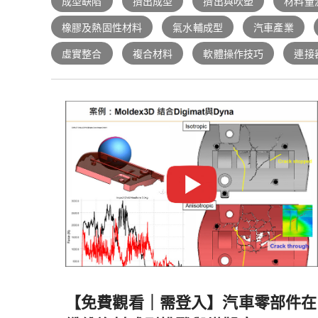
成型缺陷
擠出成型
擠出與吹塑
材料量
橡膠及熱固性材料
氣水輔成型
汽車產業
虛實整合
複合材料
軟體操作技巧
連接
【免費觀看｜需登入】汽車零部件在