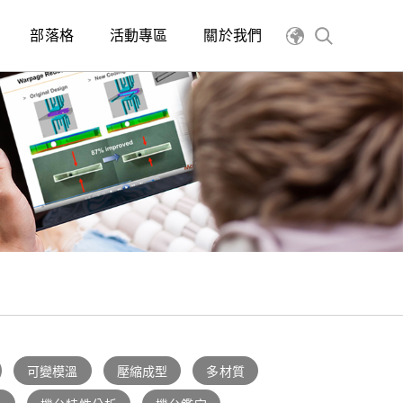
部落格
活動專區
關於我們
可變模溫
壓縮成型
多材質