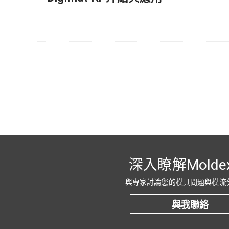
深入瞭解Molde
與專家討論您的模具問題與模流
與我聯絡