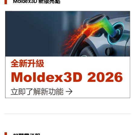
Moldex3D 新版亮點
利用Moldex3D優化LED產品 省下USD$11,500製模成本
in 成功故事
異型水路可行性驗證 縮短USB外殼生產週期
in 成功故事