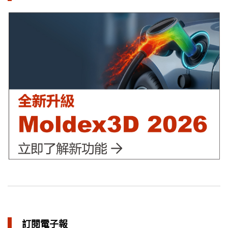
利用Moldex3D優化LED產品 省下USD$11,500製模成本
in 成功故事
異型水路可行性驗證 縮短USB外殼生產週期
in 成功故事
訂閱電子報