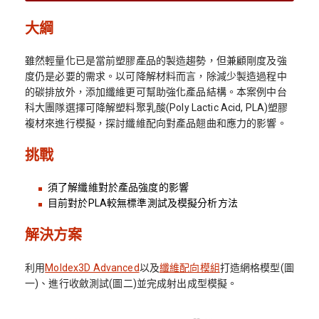
大綱
雖然輕量化已是當前塑膠產品的製造趨勢，但兼顧剛度及強
度仍是必要的需求。以可降解材料而言，除減少製造過程中
的碳排放外，添加纖維更可幫助強化產品結構。本案例中台
科大團隊選擇可降解塑料聚乳酸(Poly Lactic Acid, PLA)塑膠
複材來進行模擬，探討纖維配向對產品翹曲和應力的影響。
挑戰
須了解纖維對於產品強度的影響
目前對於PLA較無標準測試及模擬分析方法
解決方案
利用
Moldex3D Advanced
以及
纖維配向模組
打造網格模型(圖
一)、進行收斂測試(圖二)並完成射出成型模擬。