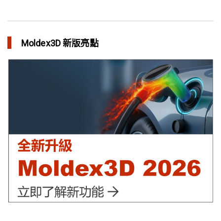
異型水路和傳統水路 差別在哪？
in 焦點文章
Moldex3D 新版亮點
利用Moldex3D優化LED產品 省下USD$11,500製模成本
in 成功故事
異型水路可行性驗證 縮短USB外殼生產週期
in 成功故事