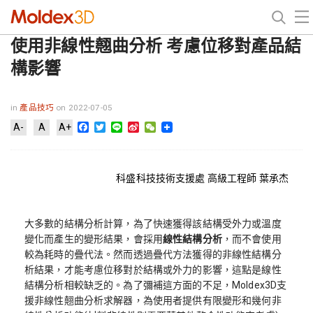
使用非線性翹曲分析 考慮位移對產品結
構影響
in
產品技巧
on 2022-07-05
Facebook
Twitter
Line
Sina
WeChat
A-
A
A+
Weibo
科盛科技技術支援處 高級工程師 葉承杰
大多數的結構分析計算，為了快速獲得該結構受外力或溫度
變化而產生的變形結果，會採用
線性結構分析
，而不會使用
較為耗時的疊代法。然而透過疊代方法獲得的非線性結構分
析結果，才能考慮位移對於結構或外力的影響，這點是線性
結構分析相較缺乏的。為了彌補這方面的不足，Moldex3D支
援非線性翹曲分析求解器，為使用者提供有限變形和幾何非