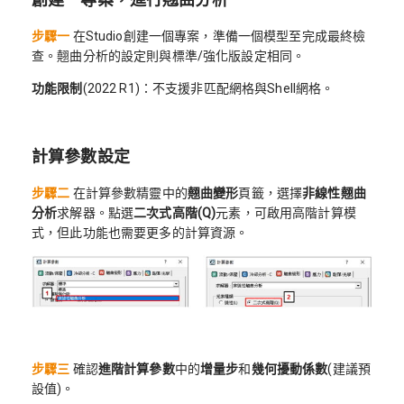
步驟一
在Studio創建一個專案，準備一個模型至完成最終檢
查。翹曲分析的設定則與標準/強化版設定相同。
功能限制
(2022 R1)：不支援非匹配網格與Shell網格。
計算參數設定
步驟二
在計算參數精靈中的
翹曲變形
頁籤，選擇
非線性翹曲
分析
求解器。點選
二次式高階
(Q)
元素，可啟用高階計算模
式，但此功能也需要更多的計算資源。
步驟三
確認
進階計算參數
中的
增量步
和
幾何擾動係數
(建議預
設值)。