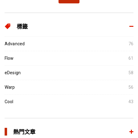
標籤
Advanced
76
Flow
61
eDesign
58
Warp
56
Cool
43
熱門文章