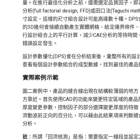
量。在進行最佳化分析之前，還需選定品質因子，即
分析(full factorial design, FFD)或田口法(
寸設定，這樣的尺寸組合設計可能高達數十種。DPS
的3D幾何會接續自動產生實體網格、給定邊界條件、
行設計組合上的平行計算，減少CAE分析的等待時
錯誤設定發生。
設計參數優化(DPS)會在分析結束後，彙整所有的
查看每個設計參數組合的成型數據，找到最佳的產品
實際案例示範
圖二案例中，產品的縫合線出現在結構較薄弱的地方
方靠近。首先使用CAD的功能來變更特定區域的產品
厚度變更參數，控制因子的部分選擇變更厚度的特徵
流動波前正向的百分比，可以藉由此結果項來判斷縫
分析。
註
：所謂「回流檢測」是指：需要指定一線段並設定