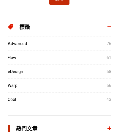
標籤
Advanced
76
Flow
61
eDesign
58
Warp
56
Cool
43
熱門文章