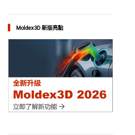
異型水路和傳統水路 差別在哪？
in 焦點文章
Moldex3D 新版亮點
利用Moldex3D優化LED產品 省下USD$11,500製
模成本
in 成功故事
異型水路可行性驗證 縮短USB外殼生產週期
in 成功故事