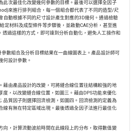
為此次最佳化改變幾何參數的目標。最後可以選擇全因子
Taguchi method)來進行排列組合，每一個組合都代表了不同的造型/尺
會自動根據不同的尺寸設計產生對應的3D幾何。通過檢驗
給定材料及成型條件等步驟後，並啟動CAE分析，甚至進
間。透過這樣的方式，即可達到分析自動化，避免人工操作和
設計參數組合及分析目標結果在一曲線圖表上。產品設計師可
幾何設計參數。
。藉由產品設計的改變，可將縫合線位置往結構較強的地
厚度，以改變縫合線位置，如圖三。藉由DPS功能來優化
；品質因子則選擇回流檢測，如圖四。回流檢測的定義為
合線有無在特定區域出現。最後透過全因子法進行最佳化
方向，計算流動波前時間在此線段上的分布，取得數值變