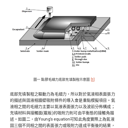
圖一 點膠毛細力底部充填製程示意圖
[1]
底部充填製程之驅動力為毛細力，所以對於氣液相表面張力
的描述與固液相牆壁吸附條件的導入會是重點模擬項目。氣
液相之間的毛細力主要以氣液表面張力以及波前分佈構成；
充填材料與接觸面(載板)的吸附力則可由平衡態的接觸角描
述。如圖二，由Young’s equation可知此角度實際上為氣液
固三個不同相之間的表面張力或吸附力達成平衡後的結果，