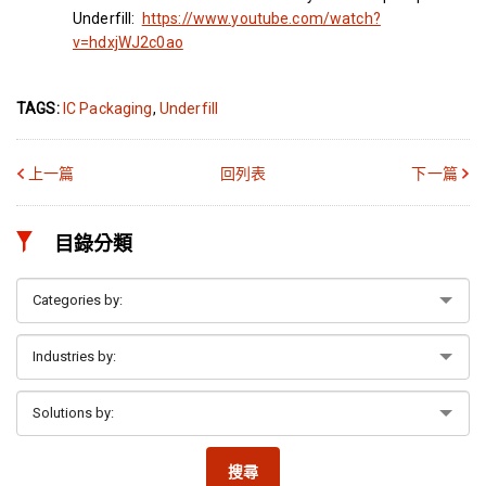
Underfill:
https://www.youtube.com/watch?
v=hdxjWJ2c0ao
TAGS:
IC Packaging
,
Underfill
上一篇
回列表
下一篇
目錄分類
搜尋