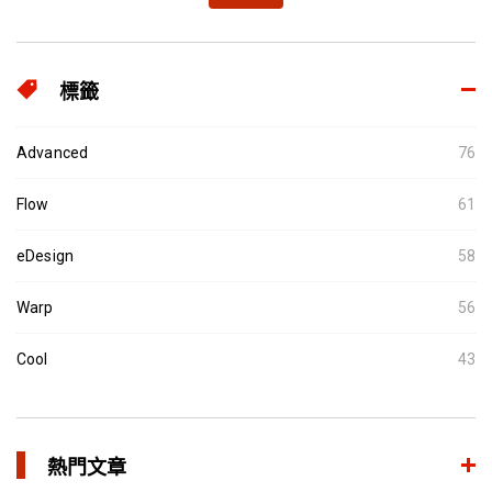
標籤
Advanced
76
Flow
61
eDesign
58
Warp
56
Cool
43
熱門文章