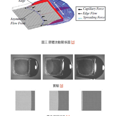
圖三 膠體流動關係圖
[2]
實驗
[3]