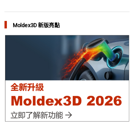
異型水路和傳統水路 差別在哪？
in 焦點文章
Moldex3D 新版亮點
利用Moldex3D優化LED產品 省下USD$11,500製模成本
in 成功故事
異型水路可行性驗證 縮短USB外殼生產週期
in 成功故事