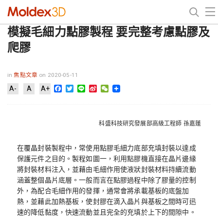
模擬毛細力點膠製程 要完整考慮點膠及
爬膠
in
焦點文章
on 2020-05-11
Facebook
Twitter
Line
Sina
WeChat
A-
A
A+
Weibo
科盛科技研究發展部高級工程師 孫嘉蓬
在覆晶封裝製程中，常使用點膠毛細力底部充填封裝以達成
保護元件之目的。製程如圖一，利用點膠機直接在晶片邊緣
將封裝材料注入，並藉由毛細作用使液狀封裝材料持續流動
涵蓋整個晶片底層。一般而言在點膠過程中除了膠量的控制
外，為配合毛細作用的發揮，通常會將承載基板的底盤加
熱，並藉此加熱基板，使封膠在滴入晶片與基板之間時可迅
速的降低黏度，快速流動並且完全的充填於上下的間隙中。