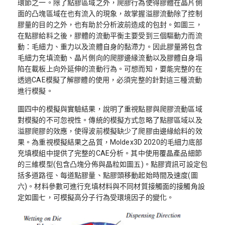
環節之一。除了點膠區域之外，爬膠行為使得膠體在晶片側
面的凸塊區域在也有流入的現象，故掌握溢膠流動除了控制
膠量的目的之外，也有助於分析波前造成的包封。如圖三，
在點膠給料之後，膠體的流動平衡主要受到三個驅動力而流
動：毛細力、重力以及流體自身的黏滯力。因此膠量將包含
毛細力充填流動、晶片側向的爬膠邊緣流動以及膠體自身塌
陷在載板上向外延伸的流動行為。可想而知，要能完整的在
透過CAE模擬了解膠體的使用，必須完整的針對這三種流動
進行模擬。
圖四中的模擬與實驗結果，說明了重視點膠與爬膠流動區域
對模擬的不可忽視性。傳統的模擬方式忽略了點膠區域以及
溢膠爬膠的效應，使得波前模擬缺少了爬膠由邊緣給料的效
果。為重視模擬結果之品質，Moldex3D 2020的毛細力底部
充填模組中提供了完整的CAE分析。其中使用覆晶產品細節
的三維模型(包含凸塊分佈與晶粒如圖五)。點膠資訊可設定包
括多道路徑、每道點膠量、點膠頭移動起始時間及速度(圖
六)。材料參數可進行充填材料與不同材質接觸面的接觸角設
定如圖七，可模擬高分子行為受環境因子的變化。