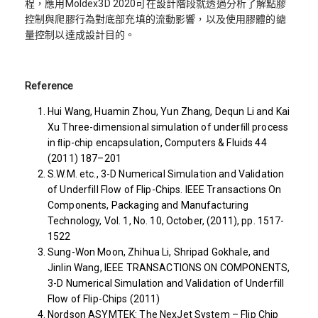
程，應用Moldex3D 2020可在設計階段就透過分析了解點膠
控制與爬膠行為對底部充填的流動影響，以及使用膠體的總
量控制以達成設計目的。
Reference
Hui Wang, Huamin Zhou, Yun Zhang, Dequn Li and Kai
Xu Three-dimensional simulation of underﬁll process
in ﬂip-chip encapsulation, Computers & Fluids 44
(2011) 187–201
S.W.M. etc., 3-D Numerical Simulation and Validation
of Underfill Flow of Flip-Chips. IEEE Transactions On
Components, Packaging and Manufacturing
Technology, Vol. 1, No. 10, October, (2011), pp. 1517-
1522
Sung-Won Moon, Zhihua Li, Shripad Gokhale, and
Jinlin Wang, IEEE TRANSACTIONS ON COMPONENTS,
3-D Numerical Simulation and Validation of Underfill
Flow of Flip-Chips (2011)
Nordson ASYMTEK: The NexJet System – Flip Chip