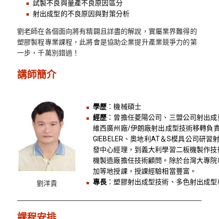
試製不良與量產不良原因區分
射出成型的不良原因與對策分析
劉老師在各個面向將有精闢且詳盡的解說，實屬業界難得的
塑膠製程專業課程，此將會是協助企業提升產業競爭力的第
一步，千萬別錯過！
講師簡介
學歷
：機械碩士
經歷
：曾擔任菱陽公司、三盟公司射出成
維西廣州廠/伊朗廠射出成型技術移轉負責人
GIEBELER、奧地利AT＆S模具公司
發中心經理，到義大利學習二板機製作技
機製造廠擔任技術顧問。除於台灣大專院
加等地授課，授課經驗相當豐富。
專長
：塑膠射出成型技術、多色射出成型
劉洋貴
課程安排