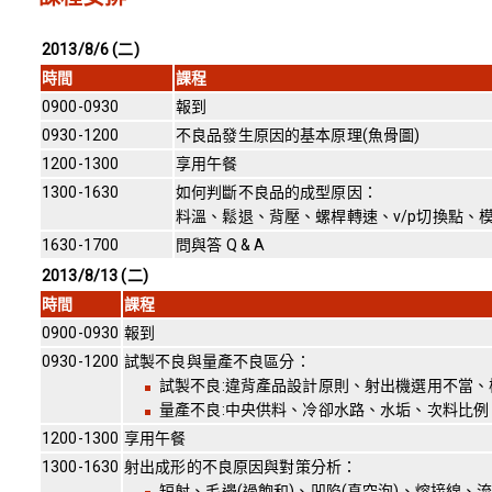
2013/8/6 (
二)
時間
課程
0900-0930
報到
0930-1200
不良品發生原因的基本原理(魚骨圖)
1200-1300
享用午餐
1300-1630
如何判斷不良品的成型原因：
料溫、鬆退、背壓、螺桿轉速、v/p切換點、
1630-1700
問與答 Q & A
2013/8/13 (
二)
時間
課程
0900-0930
報到
0930-1200
試製不良與量產不良區分：
試製不良:違背產品設計原則、射出機選用不當
量產不良:中央供料、冷卻水路、水垢、次料比
1200-1300
享用午餐
1300-1630
射出成形的不良原因與對策分析：
短射、毛邊(過飽和)、凹陷(真空泡)、熔接線、流