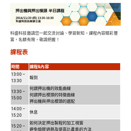
科盛科技邀請您一起交流討論、學習新知，課程內容精彩豐
富，名額有限，敬請把握！
課程表
時間
課程&內容
13:00 –
報到
13:30
何謂押出機的效能曲線
13:30 –
何謂押出模頭的特徵曲線
15:00
押出機與押出模頭的選配
14:00 –
休息
15:20
如何決定押出製程的加工視窗
15:20 –
避免熔膠過熱及提高比產能的方法