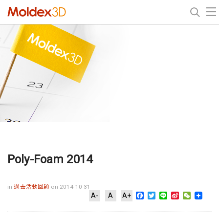
Poly-Foam 2014
in
過去活動回顧
on 2014-10-31
Facebook
Twitter
Line
Sina
WeChat
A-
A
A+
Weibo