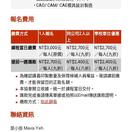
• CAD/ CAM/ CAE模具設計製造
報名費用
繳費方式
1
人報名
同公司
2
人以
學校單位優惠
上
課程當日繳費
NT$3,000元
NT$2,700元
NT$2,700元
／每人(原價)
／每人(九折)
／每人(九折)
提前一週匯款
NT$2,700元
NT$2,400元
NT$2,400元
／每人(九折)
／每人(八折)
／每人(八折)
為確認講義印製數量及保障候補人員權益，敬請課前繳
費，才能保留您的正取名額。
本協會開立收據，統一於課程當日交付。
匯款完成後請傳真單據或拍照以Email傳送匯款證明。
繳款方式：
點此觀看
聯絡資訊
葉小姐 Mavis Yeh