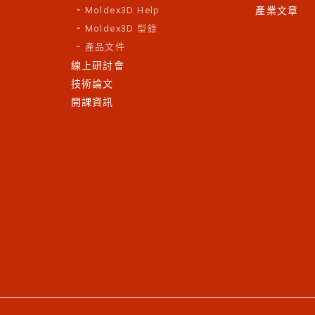
Moldex3D Help
產業文章
Moldex3D 型錄
產品文件
線上研討會
技術論文
開課資訊