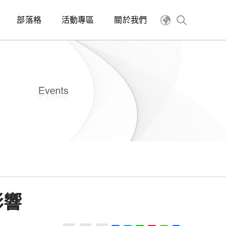
部落格
活動專區
關於我們
影響