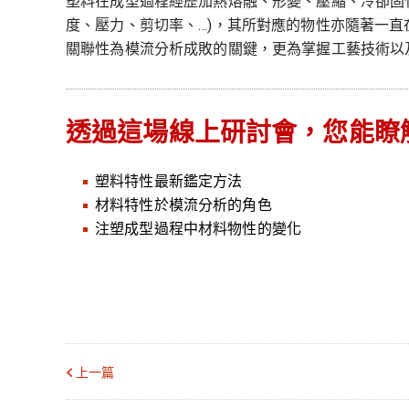
塑料在成型過程經歷加熱熔融、形變、壓縮、冷卻固
度、壓力、剪切率、…)，其所對應的物性亦隨著一
關聯性為模流分析成敗的關鍵，更為掌握工藝技術以
透過這場線上研討會，您能瞭解
塑料特性最新鑑定方法
材料特性於模流分析的角色
注塑成型過程中材料物性的變化
上一篇