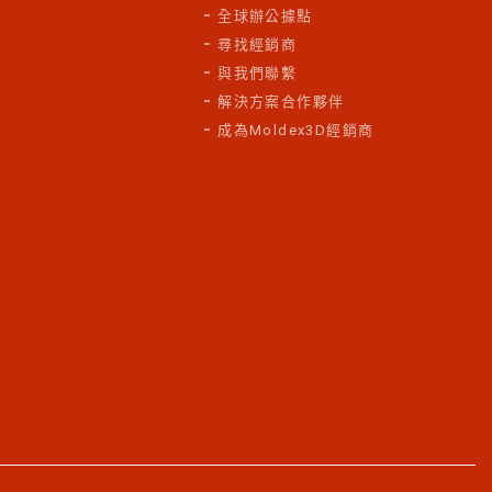
全球辦公據點
尋找經銷商
與我們聯繫
解決方案合作夥伴
成為Moldex3D經銷商