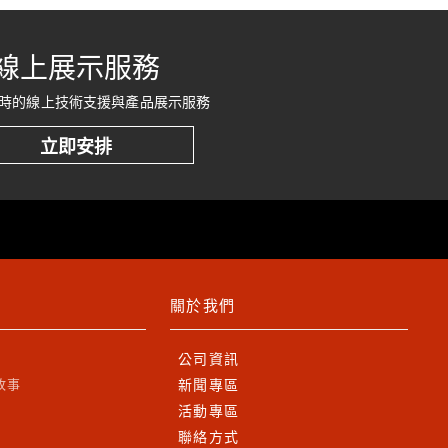
線上展示服務
時的線上技術支援與產品展示服務
立即安排
關於我們
公司資訊
故事
新聞專區
活動專區
聯絡方式