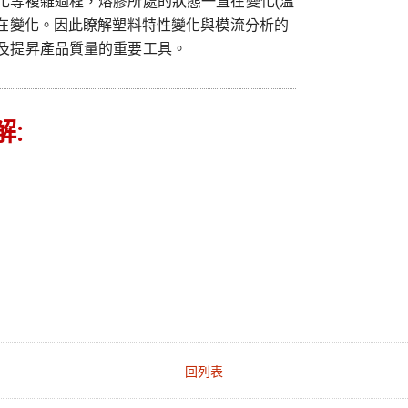
化等複雜過程，熔膠所處的狀態一直在變化(溫
直在變化。因此瞭解塑料特性變化與模流分析的
及提昇產品質量的重要工具。
:
回列表