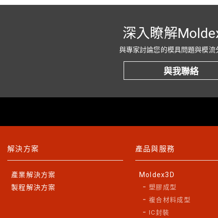
深入瞭解Molde
與專家討論您的模具問題與模流
與我聯絡
解決方案
產品與服務
產業解決方案
Moldex3D
製程解決方案
塑膠成型
複合材料成型
IC封裝