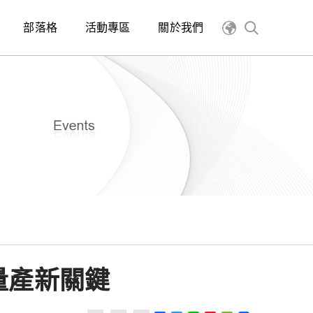
部落格
活動專區
關於我們
量產新關鍵