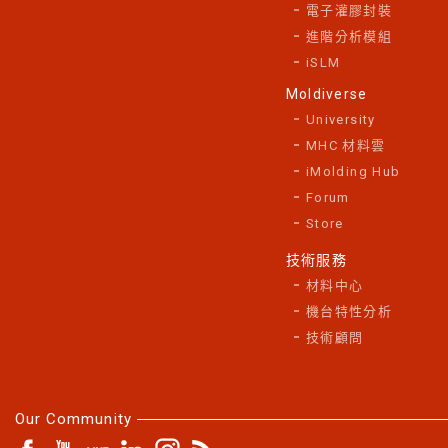
電子灌膠封裝
進階分析模組
iSLM
Moldiverse
University
MHC 材料雲
iMolding Hub
Forum
Store
技術服務
材料中心
機台特性分析
技術顧問
Our Community