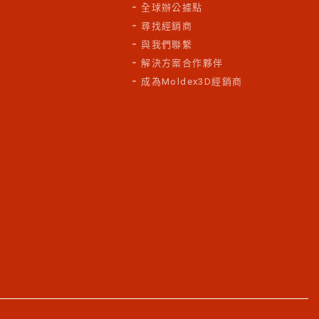
全球辦公據點
尋找經銷商
與我們聯繫
解決方案合作夥伴
成為Moldex3D經銷商