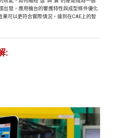
效能，如何縮短”虛”與”實”的差距成為一個
理出發，應用機台的響應特性與成型條件優化
結果可以更符合實際情況，達到在CAE上的智
: