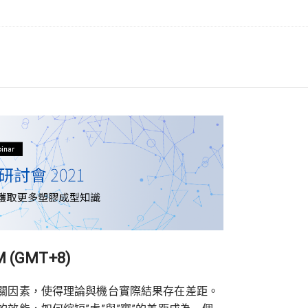
 (GMT+8)
關因素，使得理論與機台實際結果存在差距。